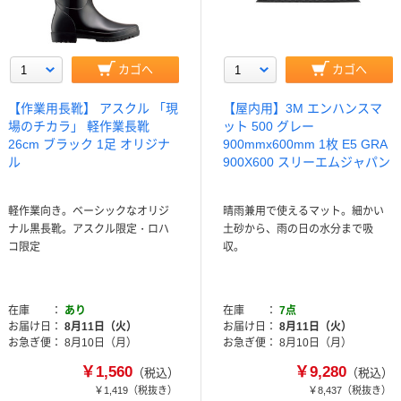
カゴへ
カゴへ
【作業用長靴】 アスクル 「現
【屋内用】3M エンハンスマ
場のチカラ」 軽作業長靴
ット 500 グレー
26cm ブラック 1足 オリジナ
900mmx600mm 1枚 E5 GRA
ル
900X600 スリーエムジャパン
軽作業向き。ベーシックなオリジ
晴雨兼用で使えるマット。細かい
ナル黒長靴。アスクル限定・ロハ
土砂から、雨の日の水分まで吸
コ限定
収。
在庫
あり
在庫
7点
お届け日
8月11日（火）
お届け日
8月11日（火）
お急ぎ便
8月10日（月）
お急ぎ便
8月10日（月）
￥1,560
￥9,280
（税込）
（税込）
￥1,419
（税抜き）
￥8,437
（税抜き）