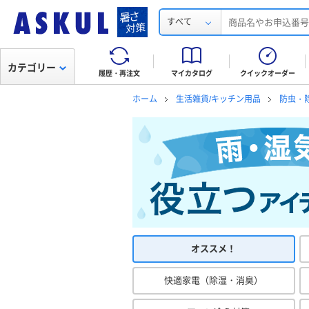
すべて
カテゴリー
履歴・再注文
マイカタログ
クイックオーダー
ホーム
生活雑貨/キッチン用品
防虫・
オススメ！
快適家電（除湿・消臭）