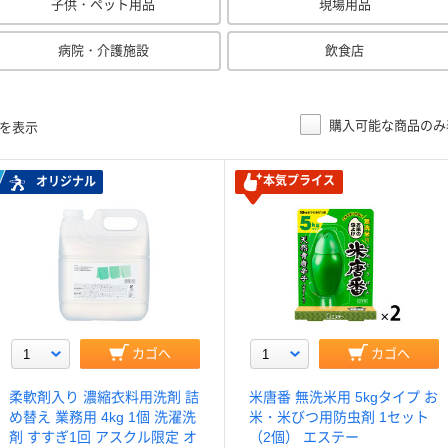
子供・ペット用品
現場用品
病院・介護施設
飲食店
購入可能な商品のみ
目を表示
本気プライス
オリジナル
カゴへ
カゴへ
柔軟剤入り 濃縮衣料用洗剤 詰
米唐番 無洗米用 5kgタイプ お
め替え 業務用 4kg 1個 洗濯洗
米・米びつ用防虫剤 1セット
剤 すすぎ1回 アスクル限定 オ
（2個） エステー