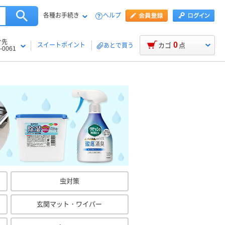
各種お手続き
ヘルプ
け先
0
スイートポイント
カゴ
点
あとで買う
-0061
虫対策
玄関マット・ワイパー