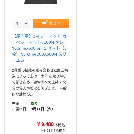
カゴへ
【屋内用】3M ノーマッド カ
ーペットマット3100N グレー
900mmx600mm 1 セット（3
枚）N3 GRA 900X600N スリ
ーエム
2種類の繊維の組み合わせと凹凸構
造によって土砂・水分 を取り除い
て閉じ込め、建物内への土砂・水
分の侵入や拡散を防ぎます。 一般
的な建物の...
在庫
あり
お届け日
8月11日（火）
￥9,480
（税込）
￥8,619
（税抜き）