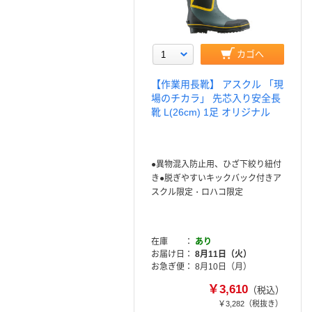
カゴへ
【作業用長靴】 アスクル 「現
場のチカラ」 先芯入り安全長
靴 L(26cm) 1足 オリジナル
●異物混入防止用、ひざ下絞り紐付
き●脱ぎやすいキックバック付きア
スクル限定・ロハコ限定
在庫
あり
お届け日
8月11日（火）
お急ぎ便
8月10日（月）
￥3,610
（税込）
￥3,282
（税抜き）