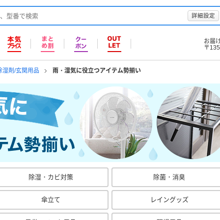
詳細設定
お届
〒135
除湿剤/玄関用品
雨・湿気に役立つアイテム勢揃い
除湿・カビ対策
除菌・消臭
傘立て
レイングッズ