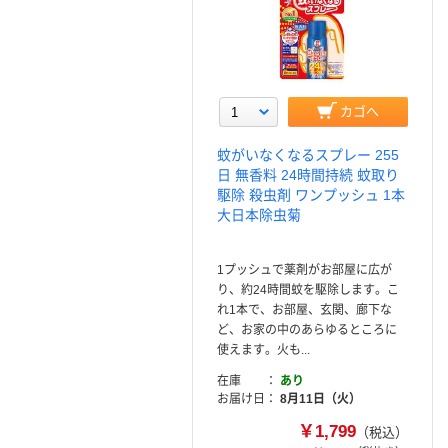
カゴへ
蚊がいなくなるスプレー 255
日 無香料 24時間持続 蚊取り
駆除 殺虫剤 ワンプッシュ 1本
大日本除虫菊
1プッシュで薬剤がお部屋に広が
り、約24時間蚊を駆除します。こ
れ1本で、お部屋、玄関、廊下な
ど、お家の中のあらゆるところに
使えます。火も...
在庫
あり
お届け日
8月11日（火）
￥1,799
（税込）