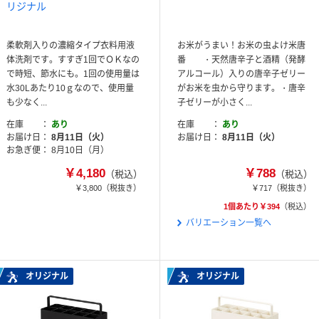
リジナル
柔軟剤入りの濃縮タイプ衣料用液
お米がうまい！お米の虫よけ米唐
体洗剤です。すすぎ1回でＯＫなの
番 ・天然唐辛子と酒精（発酵
で時短、節水にも。1回の使用量は
アルコール）入りの唐辛子ゼリー
水30Lあたり10ｇなので、使用量
がお米を虫から守ります。・唐辛
も少なく...
子ゼリーが小さく...
在庫
あり
在庫
あり
お届け日
8月11日（火）
お届け日
8月11日（火）
お急ぎ便
8月10日（月）
￥4,180
￥788
（税込）
（税込）
￥3,800
（税抜き）
￥717
（税抜き）
1個あたり￥394
（税込）
バリエーション一覧へ
オリジナル
オリジナル