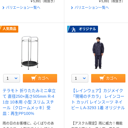
￥5,891
（税抜き）
￥5,891
（税抜き）
バリエーション一覧へ
バリエーション一覧へ
人気商品
オリジナル
カゴへ
カゴへ
テラモト 折りたたみミニ傘立
【レインウェア】カジメイク
て 直径250×高さ505mm R-4
「現場のチカラ」 レインコー
1台 10本用 小型 スリム スチ
ト カッパ レインスーツ ネイ
ール（クロームメッキ）受
ビー L A-3293 1着 オリジナル
皿：再生PP100%
雨の日のお客様に、心くばりのあ
【アスクル限定】雨に威力！機能