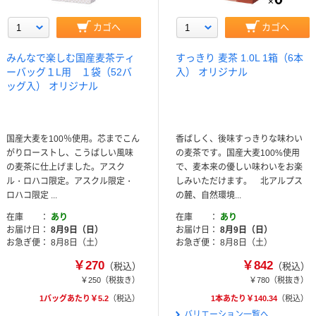
カゴへ
カゴへ
みんなで楽しむ国産麦茶ティ
すっきり 麦茶 1.0L 1箱（6本
ーバッグ１L用 １袋（52バ
入） オリジナル
ッグ入） オリジナル
国産大麦を100％使用。芯までこん
香ばしく、後味すっきりな味わい
がりローストし、こうばしい風味
の麦茶です。国産大麦100%使用
の麦茶に仕上げました。アスク
で、麦本来の優しい味わいをお楽
ル・ロハコ限定。アスクル限定・
しみいただけます。 北アルプス
ロハコ限定 ...
の麓、自然環境...
在庫
あり
在庫
あり
お届け日
8月9日（日）
お届け日
8月9日（日）
お急ぎ便
8月8日（土）
お急ぎ便
8月8日（土）
￥270
￥842
（税込）
（税込）
￥250
（税抜き）
￥780
（税抜き）
1バッグあたり￥5.2
（税込）
1本あたり￥140.34
（税込）
バリエーション一覧へ