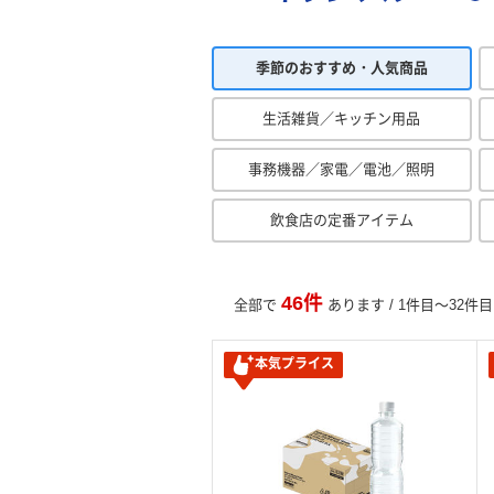
季節のおすすめ・人気商品
生活雑貨／キッチン用品
事務機器／家電／電池／照明
飲食店の定番アイテム
46件
全部で
あります / 1件目～32件
本気プライス