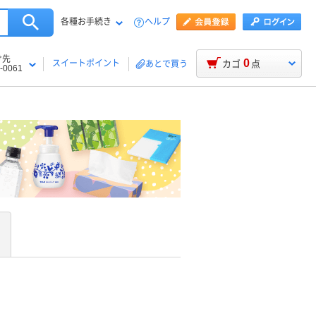
各種お手続き
ヘルプ
け先
0
スイートポイント
カゴ
点
あとで買う
-0061
」