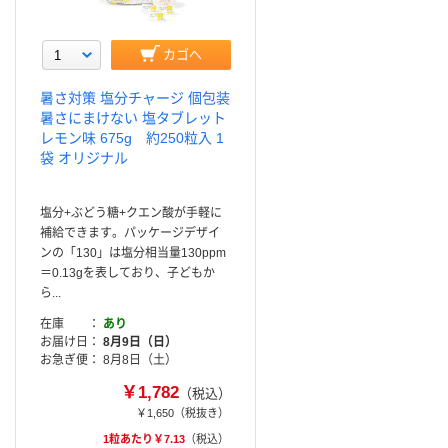
カゴへ
暑さ対策 塩分チャージ 個包装
暑さにまけない 塩タブレット
レモン味 675g 約250粒入 1
袋 オリジナル
塩分+ぶどう糖+クエン酸が手軽に
補給できます。パッケージデザイ
ンの「130」は塩分相当量130ppm
＝0.13gを表しており、子どもか
ら...
在庫
あり
お届け日
8月9日（日）
お急ぎ便
8月8日（土）
￥1,782
（税込）
￥1,650
（税抜き）
1粒あたり￥7.13
（税込）