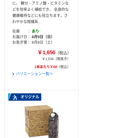
に、 糖分・アミノ酸・ビタミンな
どを効率よく補給でき、 全身的な
健康維持などにも役立ちます。さ
わやかな柑橘系...
在庫
あり
お届け日
8月9日（日）
お急ぎ便
8月8日（土）
￥1,656
（税込）
￥1,534
（税抜き）
1本あたり￥69
（税込）
バリエーション一覧へ
オリジナル