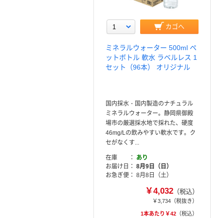
カゴへ
ミネラルウォーター 500ml ペ
ットボトル 軟水 ラベルレス 1
セット（96本） オリジナル
国内採水・国内製造のナチュラル
ミネラルウォーター。静岡県御殿
場市の厳選採水地で採れた、硬度
46mg/Lの飲みやすい軟水です。ク
セがなくす...
在庫
あり
お届け日
8月9日（日）
お急ぎ便
8月8日（土）
￥4,032
（税込）
￥3,734
（税抜き）
1本あたり￥42
（税込）