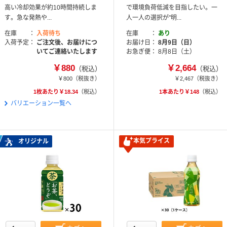
高い冷却効果が約10時間持続しま
で環境負荷低減を目指したい。一
す。急な発熱や...
人一人の選択が"明...
在庫
入荷待ち
在庫
あり
入荷予定
ご注文後、お届けにつ
お届け日
8月9日（日）
いてご連絡いたします
お急ぎ便
8月8日（土）
￥880
￥2,664
（税込）
（税込）
￥800
（税抜き）
￥2,467
（税抜き）
1枚あたり￥18.34
（税込）
1本あたり￥148
（税込）
バリエーション一覧へ
本気プライス
オリジナル