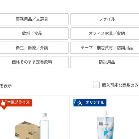
事務用品／文房具
ファイル
飲料／食品
オフィス家具／収納
衛生／医療／介護
テープ／梱包資材／店舗用品
価格そのまま定番飲料
防災用品
購入可能な商品のみ
目を表示
本気プライス
オリジナル