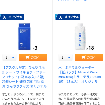
オリジナル
オリジナル
カゴへ
カゴへ
【アスクル限定】ひんやり冷
水 ミネラルウォーター
却シート サイキョウ・ファー
【紙パック】Mineral Water
マ 1セット(1箱16枚入×３箱)
mira-tera(ミラ・テラ) 330ml
冷却シート 発熱 冷却用品 保
1箱（18本入） オリジナル
冷 ひんやりグッズ オリジナル
水分たっぷりのジェルで、朝まで
私たちにとって、必要不可欠な
ひんやり冷却。シートにたっぷり
水。気候変動への負荷が低い再生
と含まれた水分の気化熱により、
可能な紙容器資源を使用すること