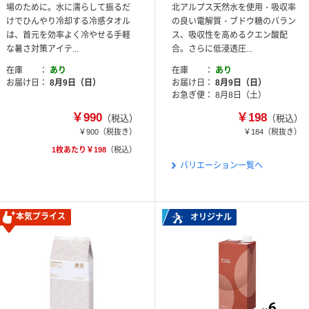
場のために。水に濡らして振るだ
北アルプス天然水を使用・吸収率
けでひんやり冷却する冷感タオル
の良い電解質・ブドウ糖のバラン
は、首元を効率よく冷やせる手軽
ス、吸収性を高めるクエン酸配
な暑さ対策アイテ...
合。さらに低浸透圧...
在庫
あり
在庫
あり
お届け日
8月9日（日）
お届け日
8月9日（日）
お急ぎ便
8月8日（土）
￥990
￥198
（税込）
（税込）
￥900
（税抜き）
￥184
（税抜き）
1枚あたり￥198
（税込）
バリエーション一覧へ
本気プライス
オリジナル