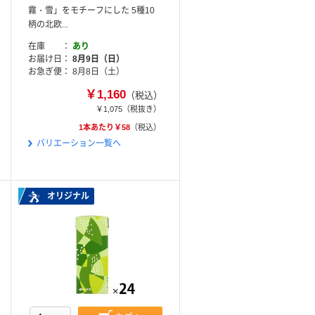
霧・雪」をモチーフにした 5種10
柄の北欧...
在庫
あり
お届け日
8月9日（日）
お急ぎ便
8月8日（土）
￥1,160
（税込）
￥1,075
（税抜き）
1本あたり￥58
（税込）
バリエーション一覧へ
オリジナル