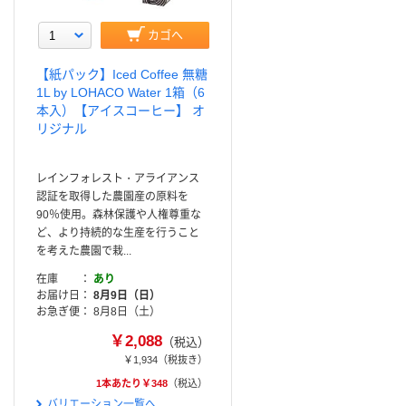
カゴへ
【紙パック】Iced Coffee 無糖
1L by LOHACO Water 1箱（6
本入）【アイスコーヒー】 オ
リジナル
レインフォレスト・アライアンス
認証を取得した農園産の原料を
90％使用。森林保護や人権尊重な
ど、より持続的な生産を行うこと
を考えた農園で栽...
在庫
あり
お届け日
8月9日（日）
お急ぎ便
8月8日（土）
￥2,088
（税込）
￥1,934
（税抜き）
1本あたり￥348
（税込）
バリエーション一覧へ