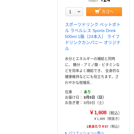
カゴへ
スポーツドリンク ペットボト
ル ラベルレス Sports Drink
500ml 1箱（24本入） ライフ
ドリンクカンパニー オリジナ
ル
水分とエネルギーの補給と同時
に、 糖分・アミノ酸・ビタミンな
どを効率よく補給でき、 全身的な
健康維持などにも役立ちます。さ
わやかな柑橘系...
在庫
あり
お届け日
8月9日（日）
お急ぎ便
8月8日（土）
￥1,608
（税込）
￥1,489
（税抜き）
1本あたり￥67
（税込）
バリエーション一覧へ