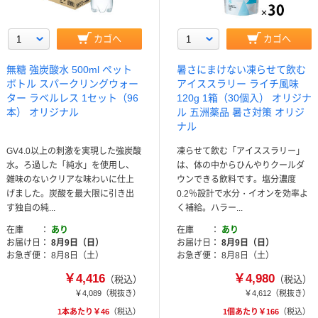
カゴへ
カゴへ
無糖 強炭酸水 500ml ペット
暑さにまけない凍らせて飲む
ボトル スパークリングウォー
アイススラリー ライチ風味
ター ラベルレス 1セット（96
120g 1箱（30個入） オリジナ
本） オリジナル
ル 五洲薬品 暑さ対策 オリジ
ナル
GV4.0以上の刺激を実現した強炭酸
凍らせて飲む「アイススラリー」
水。ろ過した「純水」を使用し、
は、体の中からひんやりクールダ
雑味のないクリアな味わいに仕上
ウンできる飲料です。塩分濃度
げました。炭酸を最大限に引き出
0.2％設計で水分・イオンを効率よ
す独自の純...
く補給。ハラー...
在庫
あり
在庫
あり
お届け日
8月9日（日）
お届け日
8月9日（日）
お急ぎ便
8月8日（土）
お急ぎ便
8月8日（土）
￥4,416
￥4,980
（税込）
（税込）
￥4,089
（税抜き）
￥4,612
（税抜き）
1本あたり￥46
（税込）
1個あたり￥166
（税込）