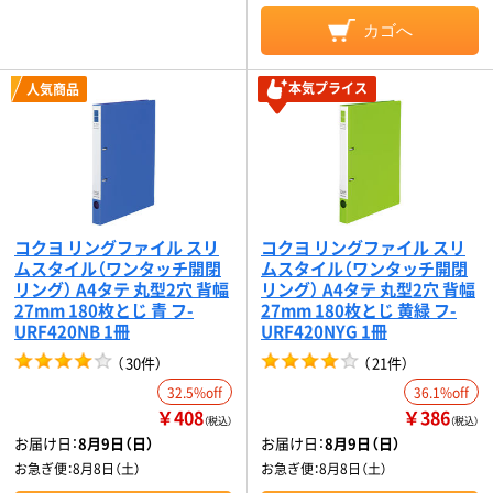
カゴへ
本気プライス
人気商品
コクヨ リングファイル スリ
コクヨ リングファイル スリ
ムスタイル（ワンタッチ開閉
ムスタイル（ワンタッチ開閉
リング） A4タテ 丸型2穴 背幅
リング） A4タテ 丸型2穴 背幅
27mm 180枚とじ 青 フ-
27mm 180枚とじ 黄緑 フ-
URF420NB 1冊
URF420NYG 1冊
（
30件
）
（
21件
）
32.5%off
36.1%off
￥408
￥386
（税込）
（税込）
お届け日：
8月9日（日）
お届け日：
8月9日（日）
お急ぎ便：
8月8日（土）
お急ぎ便：
8月8日（土）