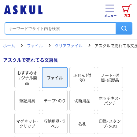
カゴ
メニュー
ホーム
ファイル
クリアファイル
アスクルで売れてる文
アスクルで売れてる文房具
おすすめオ
ふせん（付
ノート・封
リジナル商
ファイル
箋）
筒・紙製品
品
ホッチキス・
筆記用具
テープ・のり
切断用品
パンチ
マグネット・
収納用品・ラ
印鑑・スタン
名札
クリップ
ベル
プ・朱肉