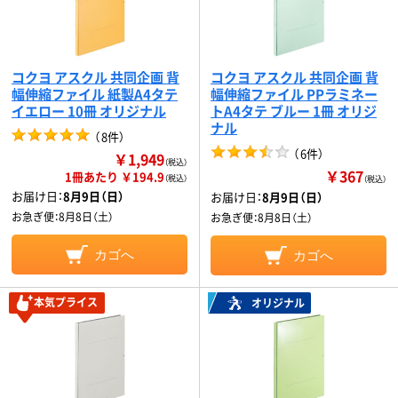
コクヨ アスクル 共同企画 背
コクヨ アスクル 共同企画 背
幅伸縮ファイル 紙製A4タテ
幅伸縮ファイル PPラミネー
イエロー 10冊 オリジナル
トA4タテ ブルー 1冊 オリジ
ナル
（
8件
）
（
6件
）
￥1,949
（税込）
￥367
1冊あたり ￥194.9
（税込）
（税込）
お届け日：
8月9日（日）
お届け日：
8月9日（日）
お急ぎ便：
8月8日（土）
お急ぎ便：
8月8日（土）
カゴへ
カゴへ
本気プライス
オリジナル