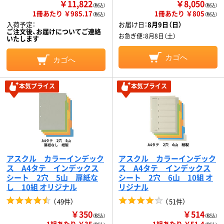
￥11,822
￥8,050
（税込）
（税込）
1冊あたり ￥985.17
1冊あたり ￥805
（税込）
（税込）
入荷予定：
お届け日：
8月9日（日）
ご注文後、お届けについてご連絡
お急ぎ便：
8月8日（土）
いたします
カゴへ
カゴへ
本気プライス
本気プライス
アスクル カラーインデック
アスクル カラーインデック
ス A4タテ インデックス
ス A4タテ インデックス
シート 2穴 5山 扉紙な
シート 2穴 6山 10組 オ
し 10組 オリジナル
リジナル
（
49件
）
（
51件
）
￥350
￥514
（税込）
（税込）
1組あたり ￥35
1組あたり ￥51.4