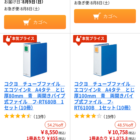
お届け日：
8月9日（日）
お急ぎ便：
8月8日（土）
お急ぎ便：
8月8日（土）
カゴへ
カゴへ
本気プライス
本気プライス
コクヨ チューブファイル
コクヨ チューブファイル
エコツインR A4タテ とじ
エコツインR A4タテ とじ
厚80mm 青 両開きパイプ
厚100mm 青 両開きパイ
式ファイル フ-RT680B 1
プ式ファイル フ-
セット（10冊）
RT6100B 1セット（10冊）
（
13件
）
（
19件
）
54.2%off
48.5%off
￥8,550
￥10,758
（税込）
（税込）
1冊あたり ￥855
1冊あたり ￥1,075.8
（税込）
（税込）