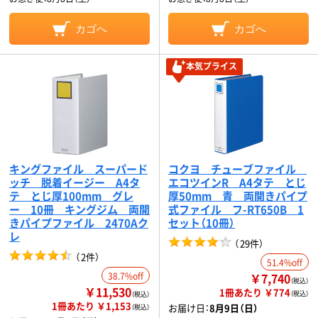
カゴへ
カゴへ
本気プライス
キングファイル スーパード
コクヨ チューブファイル
ッチ 脱着イージー A4タ
エコツインR A4タテ とじ
テ とじ厚100mm グレ
厚50mm 青 両開きパイプ
ー 10冊 キングジム 両開
式ファイル フ-RT650B 1
きパイプファイル 2470Aク
セット（10冊）
レ
（
29件
）
（
2件
）
51.4%off
38.7%off
￥7,740
（税込）
￥11,530
1冊あたり ￥774
（税込）
（税込）
1冊あたり ￥1,153
お届け日：
8月9日（日）
（税込）