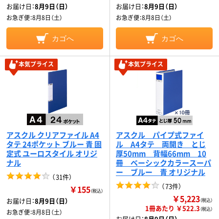
お届け日：
8月9日（日）
お届け日：
8月9日（日）
お急ぎ便：
8月8日（土）
お急ぎ便：
8月8日（土）
カゴへ
カゴへ
本気プライス
本気プライス
アスクル クリアファイル A4
アスクル パイプ式ファイ
タテ 24ポケット ブルー 青 固
ル A4タテ 両開き とじ
定式 ユーロスタイル オリジ
厚50mm 背幅66mm 10
ナル
冊 ベーシックカラースーパ
ー ブルー 青 オリジナル
（
31件
）
（
73件
）
￥155
（税込）
￥5,223
お届け日：
8月9日（日）
（税込）
1冊あたり ￥522.3
（税込）
お急ぎ便：
8月8日（土）
お届け日：
8月9日（日）