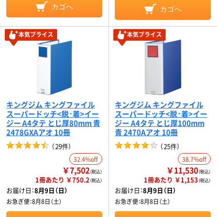
カゴへ
カゴへ
本気プライス
本気プライス
キングジム キングファイル
キングジム キングファイル
スーパードッチ<脱･着>イー
スーパードッチ<脱･着>イー
ジー A4タテ とじ厚80mm 青
ジー A4タテ とじ厚100mm
2478GXAアオ 10冊
青 2470Aアオ 10冊
（
29件
）
（
25件
）
32.4%off
38.7%off
￥7,502
￥11,530
（税込）
（税込）
1冊あたり ￥750.2
1冊あたり ￥1,153
（税込）
（税込）
お届け日：
8月9日（日）
お届け日：
8月9日（日）
お急ぎ便：
8月8日（土）
お急ぎ便：
8月8日（土）