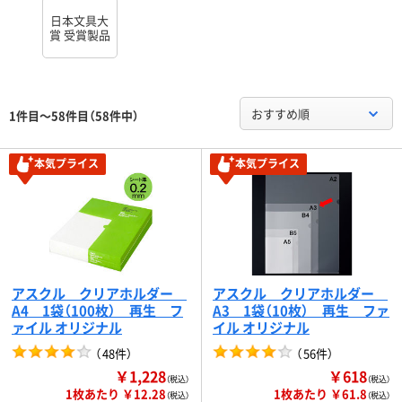
日本文具大
賞 受賞製品
おすすめ順
1件目～58件目（58件中）
本気プライス
本気プライス
アスクル クリアホルダー
アスクル クリアホルダー
A4 1袋（100枚） 再生 フ
A3 1袋（10枚） 再生 ファ
ァイル オリジナル
イル オリジナル
（
48件
）
（
56件
）
￥1,228
￥618
（税込）
（税込）
1枚あたり ￥12.28
1枚あたり ￥61.8
（税込）
（税込）