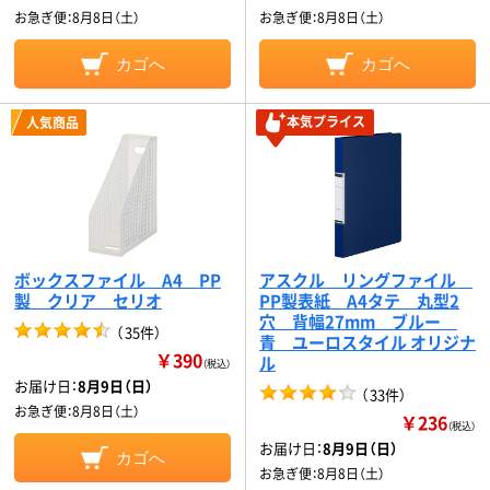
お急ぎ便：
8月8日（土）
お急ぎ便：
8月8日（土）
カゴへ
カゴへ
本気プライス
人気商品
ボックスファイル A4 PP
アスクル リングファイル
製 クリア セリオ
PP製表紙 A4タテ 丸型2
穴 背幅27mm ブルー
（
35件
）
青 ユーロスタイル オリジナ
￥390
ル
（税込）
お届け日：
8月9日（日）
（
33件
）
お急ぎ便：
8月8日（土）
￥236
（税込）
お届け日：
8月9日（日）
カゴへ
お急ぎ便：
8月8日（土）