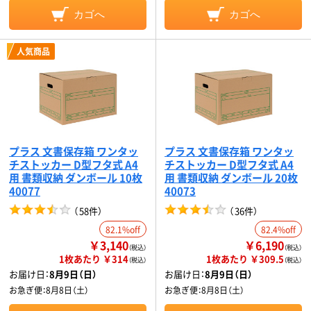
カゴへ
カゴへ
人気商品
プラス 文書保存箱 ワンタッ
プラス 文書保存箱 ワンタッ
チストッカー D型フタ式 A4
チストッカー D型フタ式 A4
用 書類収納 ダンボール 10枚
用 書類収納 ダンボール 20枚
40077
40073
（
58件
）
（
36件
）
82.1%off
82.4%off
￥3,140
￥6,190
（税込）
（税込）
1枚あたり ￥314
1枚あたり ￥309.5
（税込）
（税込）
お届け日：
8月9日（日）
お届け日：
8月9日（日）
お急ぎ便：
8月8日（土）
お急ぎ便：
8月8日（土）