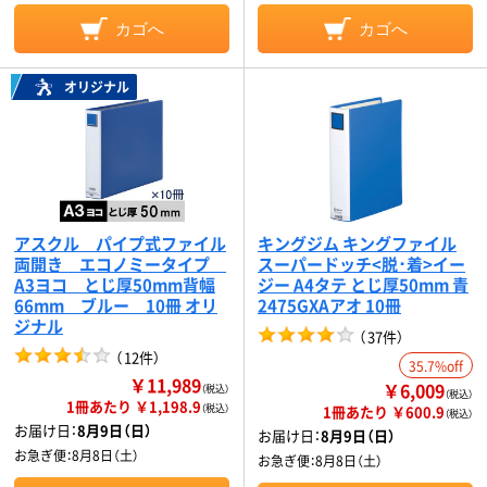
カゴへ
カゴへ
オリジナル
アスクル パイプ式ファイル
キングジム キングファイル
両開き エコノミータイプ
スーパードッチ<脱･着>イー
A3ヨコ とじ厚50mm背幅
ジー A4タテ とじ厚50mm 青
66mm ブルー 10冊 オリ
2475GXAアオ 10冊
ジナル
（
37件
）
（
12件
）
35.7%off
￥11,989
￥6,009
（税込）
（税込）
1冊あたり ￥1,198.9
（税込）
1冊あたり ￥600.9
（税込）
お届け日：
8月9日（日）
お届け日：
8月9日（日）
お急ぎ便：
8月8日（土）
お急ぎ便：
8月8日（土）