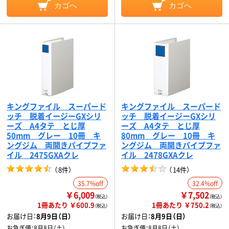
カゴへ
カゴへ
キングファイル スーパード
キングファイル スーパード
ッチ 脱着イージーGXシリ
ッチ 脱着イージーGXシリ
ーズ A4タテ とじ厚
ーズ A4タテ とじ厚
50mm グレー 10冊 キ
80mm グレー 10冊 キ
ングジム 両開きパイプファ
ングジム 両開きパイプファ
イル 2475GXAクレ
イル 2478GXAクレ
（
8件
）
（
14件
）
35.7%off
32.4%off
￥6,009
￥7,502
（税込）
（税込）
1冊あたり ￥600.9
1冊あたり ￥750.2
（税込）
（税込）
お届け日：
8月9日（日）
お届け日：
8月9日（日）
お急ぎ便：
8月8日（土）
お急ぎ便：
8月8日（土）