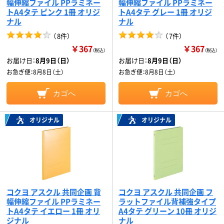
幅伸縮ファイル PPラミネー
幅伸縮ファイル PPラミネー
トA4タテ ピンク 1冊 オリジ
トA4タテ グレー 1冊 オリジ
ナル
ナル
（
8件
）
（
7件
）
￥367
￥367
（税込）
（税込）
お届け日：
8月9日（日）
お届け日：
8月9日（日）
お急ぎ便：
8月8日（土）
お急ぎ便：
8月8日（土）
カゴへ
カゴへ
オリジナル
オリジナル
コクヨ アスクル 共同企画 背
コクヨ アスクル 共同企画 フ
幅伸縮ファイル PPラミネー
ラットファイル背補強タイプ
トA4タテ イエロー 1冊 オリ
A4タテ グリーン 10冊 オリジ
ジナル
ナル