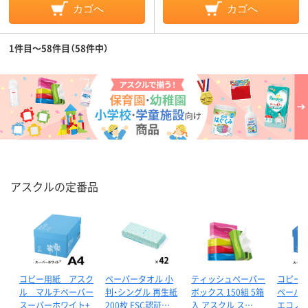
カゴへ
カゴへ
1件目～58件目（58件中）
アスクルの定番品
コピー用紙 アスク
ペーパータオル 小
ティッシュペーパー
コピー
ル マルチペーパー
判・シングル 再生紙
ボックス 150組 5箱
ペーパ
スーパーホワイト+
200枚 FSC認証…
入 アスクル ス…
エコノミ