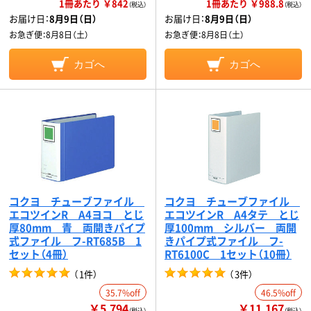
1冊あたり ￥842
1冊あたり ￥988.8
（税込）
（税込）
お届け日：
8月9日（日）
お届け日：
8月9日（日）
お急ぎ便：
8月8日（土）
お急ぎ便：
8月8日（土）
カゴへ
カゴへ
コクヨ チューブファイル
コクヨ チューブファイル
エコツインR A4ヨコ とじ
エコツインR A4タテ とじ
厚80mm 青 両開きパイプ
厚100mm シルバー 両開
式ファイル フ-RT685B 1
きパイプ式ファイル フ-
セット（4冊）
RT6100C 1セット（10冊）
（
1件
）
（
3件
）
35.7%off
46.5%off
￥5,794
￥11,167
（税込）
（税込）