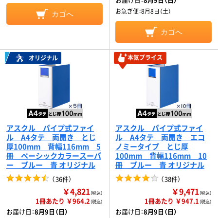
お急ぎ便：
8月8日（土）
カゴへ
カゴへ
本気プライス
オリジナル
アスクル パイプ式ファイ
アスクル パイプ式ファイ
ル A4タテ 両開き とじ
ル A4タテ 両開き エコ
厚100mm 背幅116mm 5
ノミータイプ とじ厚
冊 ベーシックカラースーパ
100mm 背幅116mm 10
ー ブルー 青 オリジナル
冊 ブルー 青 オリジナル
（
36件
）
（
38件
）
￥4,821
￥9,471
（税込）
（税込）
1冊あたり ￥964.2
1冊あたり ￥947.1
（税込）
（税込）
お届け日：
8月9日（日）
お届け日：
8月9日（日）