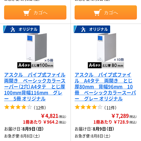
カゴへ
カゴへ
オリジナル
オリジナル
アスクル パイプ式ファイル
アスクル パイプ式ファイ
両開き ベーシックカラース
ル A4タテ 両開き とじ
ーパー（2穴）A4タテ とじ厚
厚80mm 背幅96mm 10
100mm背幅116mm グレ
冊 ベーシックカラースーパ
ー 5冊 オリジナル
ー グレー オリジナル
（
12件
）
（
11件
）
￥4,821
￥7,289
（税込）
（税込）
1冊あたり ￥964.2
1冊あたり ￥728.9
（税込）
（税込）
お届け日：
8月9日（日）
お届け日：
8月9日（日）
お急ぎ便：
8月8日（土）
お急ぎ便：
8月8日（土）