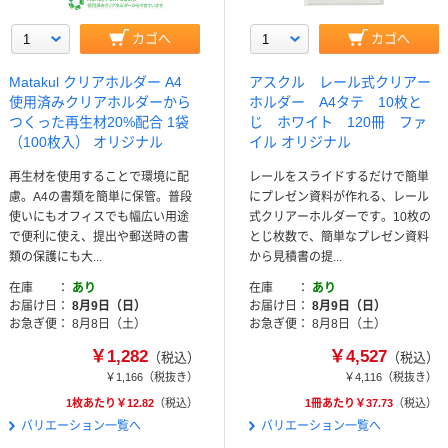
カゴへ
カゴへ
Matakul クリアホルダー A4
アスクル レール式クリアー
使用済みクリアホルダーから
ホルダー A4タテ 10枚と
つくった再生材20%配合 1袋
じ ホワイト 120冊 ファ
（100枚入） オリジナル
イル オリジナル
再生材を使用することで環境に配
レールをスライドするだけで簡単
慮。A4の書類を簡単に保管。普段
にプレゼン資料が作れる、レール
使いにもオフィスでも幅広い用途
式クリアーホルダーです。10枚の
で便利に使え、提出や郵送時の書
とじ枚数で、簡単なプレゼン資料
類の保護にも大...
から見積書の提...
在庫
あり
在庫
あり
お届け日
8月9日（日）
お届け日
8月9日（日）
お急ぎ便
8月8日（土）
お急ぎ便
8月8日（土）
￥1,282
￥4,527
（税込）
（税込）
￥1,166
（税抜き）
￥4,116
（税抜き）
1枚あたり￥12.82
（税込）
1冊あたり￥37.73
（税込）
バリエーション一覧へ
バリエーション一覧へ