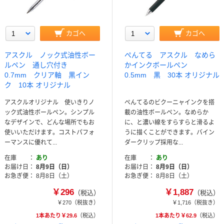
カゴへ
カゴへ
アスクル ノック式油性ボー
ぺんてる アスクル なめら
ルペン 通し穴付き
かインクボールペン
0.7mm クリア軸 黒イン
0.5mm 黒 30本 オリジナル
ク 10本 オリジナル
アスクルオリジナル 使いきりノ
ぺんてるのビクーニャインクを搭
ック式油性ボールペン。シンプル
載の油性ボールペン。なめらか
なデザインで、どんな場所でもお
に、と濃い線をすらすらと滑るよ
使いいただけます。コストパフォ
うに描くことができます。バイン
ーマンスに優れて...
ダークリップ採用な...
在庫
あり
在庫
あり
お届け日
8月9日（日）
お届け日
8月9日（日）
お急ぎ便
8月8日（土）
お急ぎ便
8月8日（土）
￥296
￥1,887
（税込）
（税込）
￥270
（税抜き）
￥1,716
（税抜き）
1本あたり￥29.6
（税込）
1本あたり￥62.9
（税込）