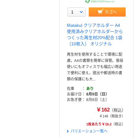
カゴへ
Matakul クリアホルダー A4
使用済みクリアホルダーから
つくった再生材20%配合 1袋
（10枚入） オリジナル
再生材を使用することで環境に配
慮。A4の書類を簡単に保管。普段
使いにもオフィスでも幅広い用途
で便利に使え、提出や郵送時の書
類の保護にも大...
在庫
あり
お届け日
8月9日（日）
お急ぎ便
8月8日（土）
￥162
（税込）
￥148
（税抜き）
1枚あたり￥16.2
（税込）
バリエーション一覧へ