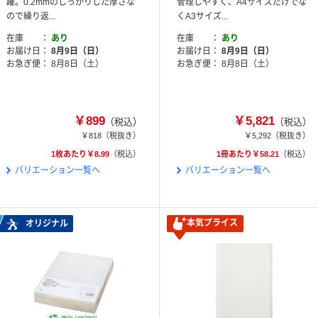
躍。0.2mmのしっかりした厚さな
管理しやすく、A4サイズだけでな
ので繰り返...
くA3サイズ...
在庫
あり
在庫
あり
お届け日
8月9日（日）
お届け日
8月9日（日）
お急ぎ便
8月8日（土）
お急ぎ便
8月8日（土）
￥899
￥5,821
（税込）
（税込）
￥818
（税抜き）
￥5,292
（税抜き）
1枚あたり￥8.99
（税込）
1冊あたり￥58.21
（税込）
バリエーション一覧へ
バリエーション一覧へ
本気プライス
オリジナル