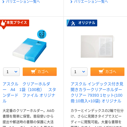
バリエーション一覧へ
バリエーション一覧へ
本気プライス
オリジナル
カゴへ
カゴへ
アスクル クリアーホルダ
アスクル インデックス付き見
ー A4 1袋（100枚） スタ
開きカラークリアーホルダー
ンダード ファイル オリジナ
クリアー 79393 1セット(100
ル
冊:10冊入×10袋) オリジナル
大定番のクリアーホルダー。A4の
カラーとインデックスの2軸で仕分
書類を簡単に保管。普段使いから
け、さらに見開きタイプでスピー
提出や郵送時の書類の保護に大活
ディーに閲覧可能。大量な書類を