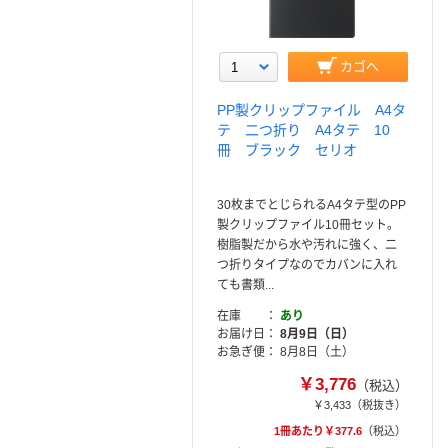
カゴへ
PP製クリップファイル A4タ
テ 二つ折り A4タテ 10
冊 ブラック セリオ
30枚までとじられるA4タテ型のPP
製クリップファイル10冊セット。
樹脂製だから水や汚れに強く、二
つ折りタイプなのでカバンに入れ
ても書類...
在庫
あり
お届け日
8月9日（日）
お急ぎ便
8月8日（土）
￥3,776
（税込）
￥3,433
（税抜き）
1冊あたり￥377.6
（税込）