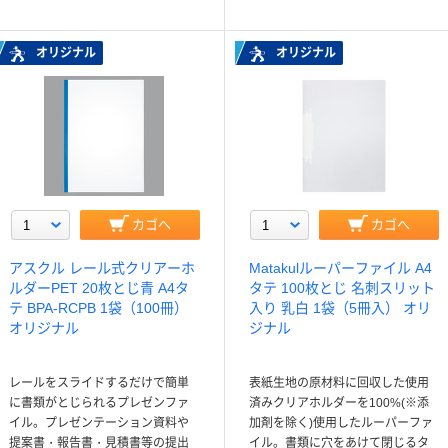
オリジナル
オリジナル
カゴへ
カゴへ
アスクル レール式クリアーホ
Matakulルーパーファイル A4
ルダーPET 20枚とじ青 A4タ
タテ 100枚とじ 名刺スリット
テ BPA-RCPB 1袋（100冊）
入り 乳白 1袋（5冊入） オリ
オリジナル
ジナル
レールをスライドするだけで簡単
表紙生地の原材料に回収した使用
に書類がとじられるプレゼンファ
済みクリアホルダーを100%(※添
イル。プレゼンテーション資料や
加剤を除く)使用したルーパーファ
提案書・報告書・見積書等の提出
イル。書類に穴をあけて閉じるタ