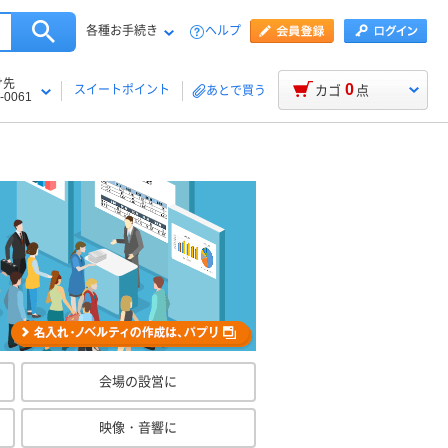
各種お手続き
ヘルプ
け先
0
スイートポイント
カゴ
点
あとで買う
-0061
会場の設営に
映像・音響に