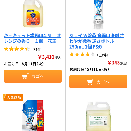
キュキュット業務用4.5L オ
ジョイ W除菌 食器用洗剤 さ
レンジの香り １個 花王
わやか微香 逆さボトル
290mL 1個 P&G
（
31件
）
（
10件
）
￥3,410
（税込）
￥343
お届け日：
8月11日（火）
（税込）
お届け日：
8月11日（火）
カゴへ
カゴへ
人気商品