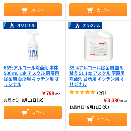
カゴへ
カゴへ
オリジナル
オリジナル
65％アルコール除菌剤 本体
65％アルコール除菌剤 詰め
500ｍL 1本 アスクル 厨房用
替え 5L 1本 アスクル 厨房用
除菌剤 台所用 キッチン用 オ
除菌剤 台所用 キッチン用 オ
リジナル
リジナル
￥798
（
2件
）
（税込）
￥3,380
お届け日：
8月11日（火）
（税込）
お届け日：
8月11日（火）
カゴへ
カゴへ