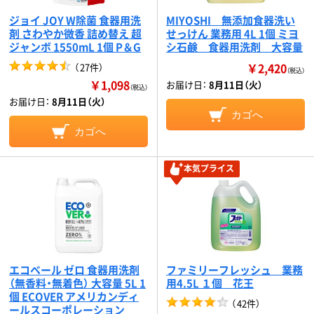
ジョイ JOY W除菌 食器用洗
MIYOSHI 無添加食器洗い
剤 さわやか微香 詰め替え 超
せっけん 業務用 4L 1個 ミヨ
ジャンボ 1550mL 1個 P＆G
シ石鹸 食器用洗剤 大容量
￥2,420
（
27件
）
（税込）
￥1,098
お届け日：
8月11日（火）
（税込）
お届け日：
8月11日（火）
カゴへ
カゴへ
本気プライス
エコベール ゼロ 食器用洗剤
ファミリーフレッシュ 業務
（無香料・無着色） 大容量 5L 1
用4.5L １個 花王
個 ECOVER アメリカンディ
（
42件
）
ールスコーポレーション