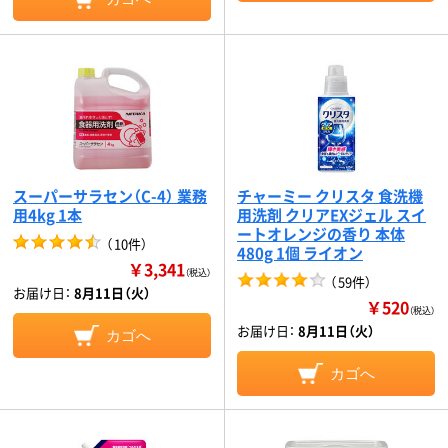
スーパーサラセン（C-4） 業務
チャーミー クリスタ 食洗機
用4kg 1本
用洗剤 クリアEXジェル スイ
ートオレンジの香り 本体
（
10件
）
480g 1個 ライオン
￥3,341
（税込）
（
59件
）
お届け日：
8月11日（火）
￥520
（税込）
お届け日：
8月11日（火）
カゴへ
カゴへ