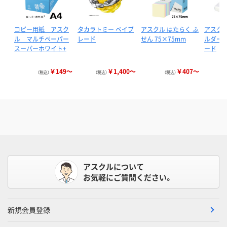
コピー用紙 アスク
タカラトミー ベイブ
アスクル はたらく ふ
アスクル
ル マルチペーパー
レード
せん 75×75mm
ルダー 
スーパーホワイト+
ード
￥149～
￥1,400～
￥407～
（税込）
（税込）
（税込）
アスクルについて
お気軽にご質問ください。
新規会員登録