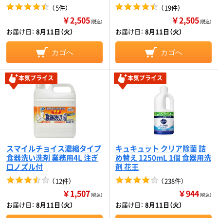
（
5件
）
（
19件
）
￥2,505
￥2,505
（税込）
（税込）
お届け日：
8月11日（火）
お届け日：
8月11日（火）
カゴへ
カゴへ
本気プライス
本気プライス
スマイルチョイス濃縮タイプ
キュキュット クリア除菌 詰
食器洗い洗剤 業務用4L 注ぎ
め替え 1250mL 1個 食器用洗
口ノズル付
剤 花王
（
12件
）
（
238件
）
￥1,507
￥944
（税込）
（税込）
お届け日：
8月11日（火）
お届け日：
8月11日（火）