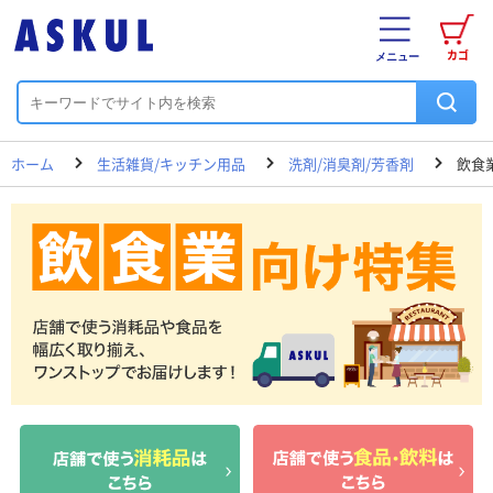
カゴ
メニュー
ホーム
生活雑貨/キッチン用品
洗剤/消臭剤/芳香剤
飲食