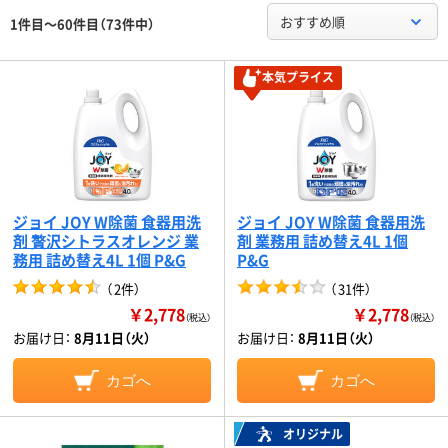
おすすめ順
1件目～60件目（73件中）
本気プライス
ジョイ JOY W除菌 食器用洗
ジョイ JOY W除菌 食器用洗
剤 贅沢シトラスオレンジ 業
剤 業務用 詰め替え4L 1個
務用 詰め替え4L 1個 P&G
P&G
（
2件
）
（
31件
）
￥2,778
￥2,778
（税込）
（税込）
お届け日：
8月11日（火）
お届け日：
8月11日（火）
カゴへ
カゴへ
オリジナル