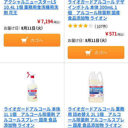
アクシャルニュースターLS
ライオガードアルコール デザ
10.4L 1個 業務用食洗機用洗
インボトル 本体 300mL 1
剤 花王
個 アルコール除菌剤 国産
食品添加物 ライオン
￥7,194
（税込）
（
107件
）
お届け日：
8月11日（火）
￥571
（税込）
お届け日：
8月11日（火）
カゴへ
カゴへ
ライオガードアルコール 本体
ライオガードアルコール 業務
1L 1個 アルコール除菌剤 ア
用 詰め替え 2L 1個 アルコ
ルコールスプレー 国産 食品
ール除菌剤 アルコールスプレ
添加物 ライオン
ー 国産 食品添加物 ライオン