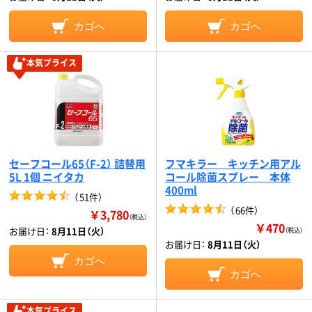
カゴへ
カゴへ
本気プライス
セーフコール65（F-2） 詰替用
フマキラー キッチン用アル
5L 1個 ニイタカ
コール除菌スプレー 本体
400ml
（
51件
）
（
66件
）
￥3,780
（税込）
￥470
お届け日：
8月11日（火）
（税込）
お届け日：
8月11日（火）
カゴへ
カゴへ
本気プライス