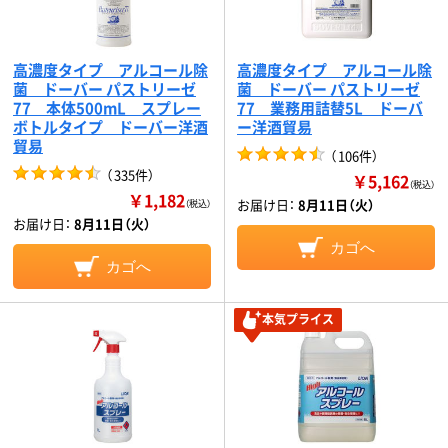
高濃度タイプ アルコール除
高濃度タイプ アルコール除
菌 ドーバー パストリーゼ
菌 ドーバー パストリーゼ
77 本体500mL スプレー
77 業務用詰替5L ドーバ
ボトルタイプ ドーバー洋酒
ー洋酒貿易
貿易
（
106件
）
（
335件
）
￥5,162
（税込）
￥1,182
お届け日：
8月11日（火）
（税込）
お届け日：
8月11日（火）
カゴへ
カゴへ
本気プライス