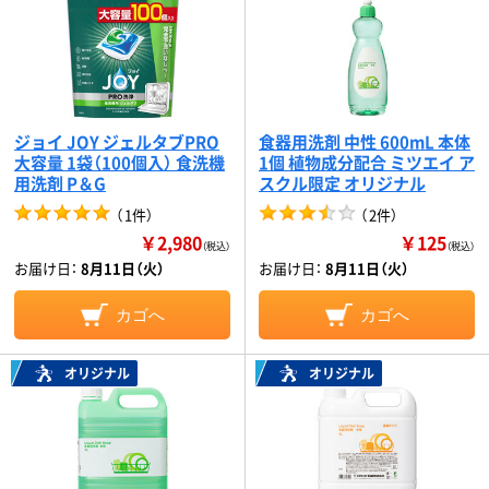
ジョイ JOY ジェルタブPRO
食器用洗剤 中性 600mL 本体
大容量 1袋（100個入） 食洗機
1個 植物成分配合 ミツエイ ア
用洗剤 P＆G
スクル限定 オリジナル
（
1件
）
（
2件
）
￥2,980
￥125
（税込）
（税込）
お届け日：
8月11日（火）
お届け日：
8月11日（火）
カゴへ
カゴへ
オリジナル
オリジナル