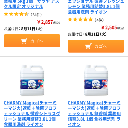
業務用 5kg 1個 サラヤ アス
ェッショナル 微香フレッシュ
クル限定 オリジナル
レモン 業務用詰替3.8L 1個
食器用洗剤 ライオン
（
34件
）
（
4件
）
￥2,857
（税込）
￥2,505
お届け日：
8月11日（火）
（税込）
お届け日：
8月11日（火）
カゴへ
カゴへ
CHARMY Magica(チャーミ
CHARMY Magica(チャーミ
ーマジカ)速乾＋除菌プロフ
ーマジカ)速乾＋除菌プロフ
ェッショナル 微香シトラスグ
ェッショナル 無香料 業務用
リーン 業務用詰替3.8L 1個
詰替3.8L 1個 食器用洗剤 ラ
食器用洗剤 ライオン
イオン