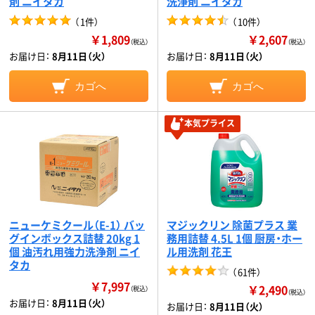
剤 ニイタカ
洗浄剤 ニイタカ
（
1件
）
（
10件
）
￥1,809
￥2,607
（税込）
（税込）
お届け日：
8月11日（火）
お届け日：
8月11日（火）
カゴへ
カゴへ
本気プライス
ニューケミクール（E-1） バッ
マジックリン 除菌プラス 業
グインボックス詰替 20kg 1
務用詰替 4.5L 1個 厨房・ホー
個 油汚れ用強力洗浄剤 ニイ
ル用洗剤 花王
タカ
（
61件
）
￥7,997
￥2,490
（税込）
（税込）
お届け日：
8月11日（火）
お届け日：
8月11日（火）