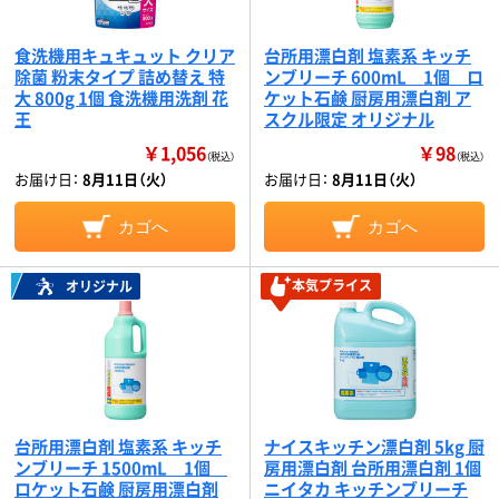
食洗機用キュキュット クリア
台所用漂白剤 塩素系 キッチ
除菌 粉末タイプ 詰め替え 特
ンブリーチ 600mL 1個 ロ
大 800g 1個 食洗機用洗剤 花
ケット石鹸 厨房用漂白剤 ア
王
スクル限定 オリジナル
￥1,056
￥98
（税込）
（税込）
お届け日：
8月11日（火）
お届け日：
8月11日（火）
カゴへ
カゴへ
本気プライス
オリジナル
台所用漂白剤 塩素系 キッチ
ナイスキッチン漂白剤 5kg 厨
ンブリーチ 1500mL 1個
房用漂白剤 台所用漂白剤 1個
ロケット石鹸 厨房用漂白剤
ニイタカ キッチンブリーチ