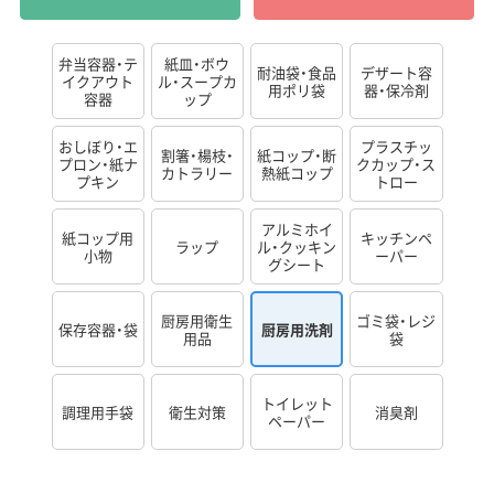
弁当容器・テ
紙皿・ボウ
耐油袋・食品
デザート容
イクアウト
ル・スープカ
用ポリ袋
器・保冷剤
容器
ップ
おしぼり・エ
プラスチッ
割箸・楊枝・
紙コップ・断
プロン・紙ナ
クカップ・ス
カトラリー
熱紙コップ
プキン
トロー
アルミホイ
紙コップ用
キッチンペ
ラップ
ル・クッキン
小物
ーパー
グシート
厨房用衛生
ゴミ袋・レジ
保存容器・袋
厨房用洗剤
用品
袋
トイレット
調理用手袋
衛生対策
消臭剤
ペーパー