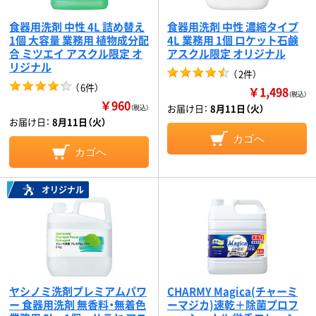
食器用洗剤 中性 4L 詰め替え
食器用洗剤 中性 濃縮タイプ
1個 大容量 業務用 植物成分配
4L 業務用 1個 ロケット石鹸
合 ミツエイ アスクル限定 オ
アスクル限定 オリジナル
リジナル
（
2件
）
（
6件
）
￥1,498
（税込）
￥960
お届け日：
8月11日（火）
（税込）
お届け日：
8月11日（火）
カゴへ
カゴへ
オリジナル
ヤシノミ洗剤プレミアムパワ
CHARMY Magica(チャーミ
ー 食器用洗剤 無香料・無着色
ーマジカ)速乾＋除菌プロフ