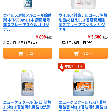
ウイルス対策アルコール除菌
ウイルス対策アルコール除菌
剤 本体500ｍL 1本 厨房用除
剤 詰め替え5L 1個 厨房用除
菌スプレー アスクル オリジ
菌スプレー アスクル オリジ
ナル
ナル
￥898
￥3,680
（税込）
（税込）
お届け日：
8月11日（火）
お届け日：
8月11日（火）
カゴへ
カゴへ
本気プライス
ニューケミクール（E-1） 詰替
ニューケミクール（E-1） 業務
2.5kg 1個 油汚れ用強力洗浄
用詰替 4kg 1個 油汚れ用強力