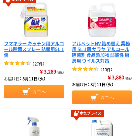
フマキラー キッチン用アルコ
アルペットNV 詰め替え 業務
ール除菌スプレー 詰替用5L 1
用 5L 1個 サラヤ アルコール
個
除菌剤 食品添加物 弱酸性 厨
房用 ウイルス対策
（
27件
）
（
10件
）
￥3,289
（税込）
￥3,880
お届け日：
8月11日（火）
（税込）
お届け日：
8月11日（火）
カゴへ
カゴへ
本気プライス