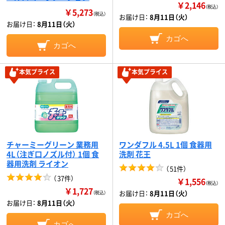
￥2,146
（税込）
￥5,273
（税込）
お届け日：
8月11日（火）
お届け日：
8月11日（火）
カゴへ
カゴへ
本気プライス
本気プライス
チャーミーグリーン 業務用
ワンダフル 4.5L 1個 食器用
4L（注ぎ口ノズル付） 1個 食
洗剤 花王
器用洗剤 ライオン
（
51件
）
（
37件
）
￥1,556
（税込）
￥1,727
お届け日：
8月11日（火）
（税込）
お届け日：
8月11日（火）
カゴへ
カゴへ