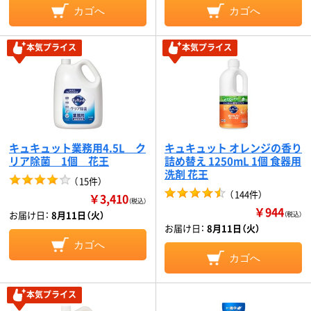
カゴへ
カゴへ
本気プライス
本気プライス
キュキュット業務用4.5L ク
キュキュット オレンジの香り
リア除菌 1個 花王
詰め替え 1250mL 1個 食器用
洗剤 花王
（
15件
）
（
144件
）
￥3,410
（税込）
￥944
お届け日：
8月11日（火）
（税込）
お届け日：
8月11日（火）
カゴへ
カゴへ
本気プライス