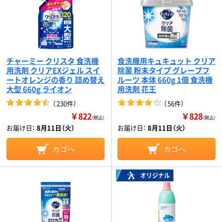
チャーミー クリスタ 食洗機
食洗機用キュキュット クリア
用洗剤 クリアEXジェル スイ
除菌 粉末タイプ グレープフ
ートオレンジの香り 詰め替え
ルーツ 本体 660g 1個 食洗機
大型 660g ライオン
用洗剤 花王
（
230件
）
（
56件
）
￥822
￥828
（税込）
（税込）
お届け日：
8月11日（火）
お届け日：
8月11日（火）
カゴへ
カゴへ
オリジナル