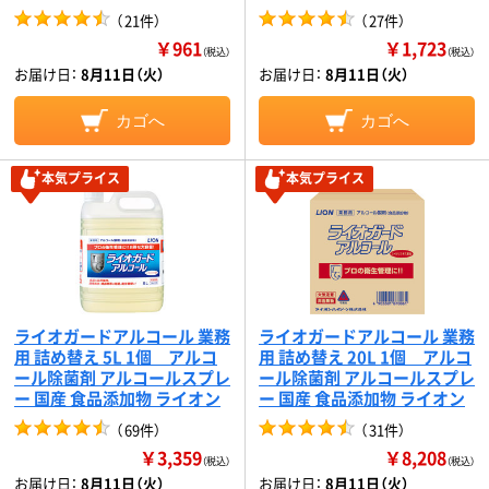
（
21件
）
（
27件
）
￥961
￥1,723
（税込）
（税込）
お届け日：
8月11日（火）
お届け日：
8月11日（火）
カゴへ
カゴへ
本気プライス
本気プライス
ライオガードアルコール 業務
ライオガードアルコール 業務
用 詰め替え 5L 1個 アルコ
用 詰め替え 20L 1個 アルコ
ール除菌剤 アルコールスプレ
ール除菌剤 アルコールスプレ
ー 国産 食品添加物 ライオン
ー 国産 食品添加物 ライオン
（
69件
）
（
31件
）
￥3,359
￥8,208
（税込）
（税込）
お届け日：
8月11日（火）
お届け日：
8月11日（火）