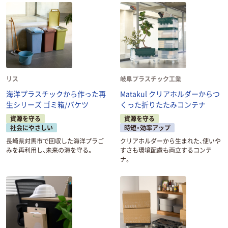
リス
岐阜プラスチック工業
海洋プラスチックから作った再
Matakul クリアホルダーからつ
生シリーズ ゴミ箱/バケツ
くった折りたたみコンテナ
資源を守る
資源を守る
社会にやさしい
時短・効率アップ
長崎県対馬市で回収した海洋プラご
クリアホルダーから生まれた、使いや
みを再利用し、未来の海を守る。
すさも環境配慮も両立するコンテ
ナ。