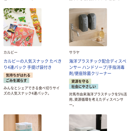
カルビー
サラヤ
カルビーの人気スナック たべき
海洋プラスチック配合ディスペ
り4連パック 手提げ袋付き
ンサー ハンドソープ/手指消毒
剤/便座除菌クリーナー
気持ちがはれる
ごみを減らす
資源を守る
社会にやさしい
みんなとシェアできる食べ切りサイ
ズの人気スナック4連パック。
対馬市由来海洋プラスチックを5%活
用、資源循環を考えたディスペンサ
ー。