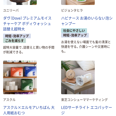
ユニリーバ
ピジョンタヒラ
ダヴ（Dove）プレミアムモイス
ハビナース お湯のいらない泡シ
チャーケア ボディウォッシュ
ャンプー
詰替え超特大
社会にやさしい
時短・効率アップ
時短・効率アップ
ごみを減らす
お湯を使えない場面でも髪の清潔と
快適を守る。介護シーンや災害時に
超特大容量で、詰替えと買い物の手間
も。
が削減できる。
アスクル
東芝コンシューママーケティング
アスクル×エルモアいちばん 大
LEDサーチライト エコパッケー
人用紙おむつ
ジ