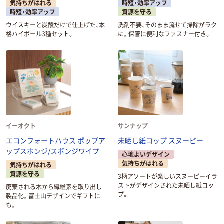
気持ちがはれる
時短・効率アップ
時短・効率アップ
資源を守る
ウイスキーと炭酸だけで仕上げた、本
洗剤不要、そのまま流せて掃除がラク
格ハイボール3種セット。
に。保管に便利なファスナー付き。
イーオクト
サンナップ
エコンフォートハウス ポップア
未晒し紙コップ スヌーピー
ップスポンジ/スポンジワイプ
心地よいデザイン
気持ちがはれる
気持ちがはれる
資源を守る
3柄アソートが楽しいスヌーピーイラ
ストがデザインされた未晒し紙コッ
廃棄される木から繊維素を取り出し
プ。
製品化。富士山デザインでギフトに
も。