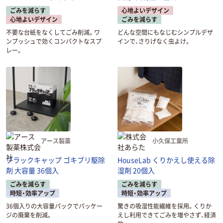
ごみを減らす
心地よいデザイン
心地よいデザイン
ごみを減らす
不要な台紙をなくしてごみ削減。ワ
どんな空間にもなじむシンプルデザ
ンプッシュで効くコンパクトなスプ
インで、さりげなく虫よけ。
レー。
アース製薬
小久保工業所
ブラックキャップ ゴキブリ駆除
HouseLab くりかえし使える除
剤 大容量 36個入
湿剤 20個入
ごみを減らす
ごみを減らす
時短・効率アップ
時短・効率アップ
36個入りの大容量パックでパッケー
驚きの吸湿性能繊維を採用。くりか
ジの廃棄を削減。
えし利用できてごみを増やさず、経済