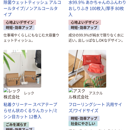
除菌ウェットティッシュ アルコ
水99.9％ あかちゃんのふんわり
ールタイプ/ノンアルコールタ
おしりふき 100枚入/厚手 80枚
イプ
入
心地よいデザイン
心地よいデザイン
時短・効率アップ
時短・効率アップ
仕事場やくらしにもなじむ大容量ウ
成分の99.9%が純水で限りなく水に
ェットティッシュ。
近い。出しっぱなしOKなデザイン。
レック
アスクル
粘着クリーナー スペアテープ
フローリングシート 汎用サイ
らせん状のくるりんカット/ミ
ズ/ワイドサイズ
シン目カット 12巻入
時短・効率アップ
社会にやさしい
ごみを減らす
時短・効率アップ