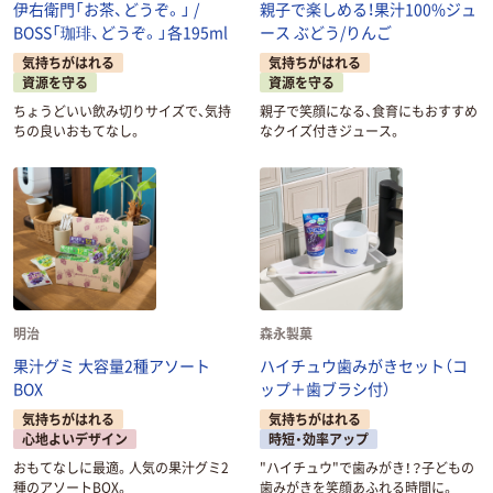
伊右衛門「お茶、どうぞ。」 /
親子で楽しめる！果汁100%ジュ
BOSS「珈琲、どうぞ。」各195ml
ース ぶどう/りんご
気持ちがはれる
気持ちがはれる
資源を守る
資源を守る
ちょうどいい飲み切りサイズで、気持
親子で笑顔になる、食育にもおすすめ
ちの良いおもてなし。
なクイズ付きジュース。
明治
森永製菓
果汁グミ 大容量2種アソート
ハイチュウ歯みがきセット（コ
BOX
ップ＋歯ブラシ付）
気持ちがはれる
気持ちがはれる
心地よいデザイン
時短・効率アップ
おもてなしに最適。人気の果汁グミ2
"ハイチュウ"で歯みがき！？子どもの
種のアソートBOX。
歯みがきを笑顔あふれる時間に。