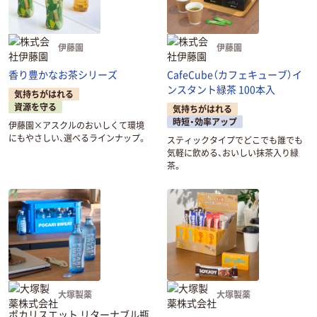
伊藤園
伊藤園
香り豊かなお茶シリーズ
CafeCube（カフェキューブ）イ
ンスタント緑茶 100本入
気持ちがはれる
資源を守る
気持ちがはれる
時短・効率アップ
伊藤園×アスクルのおいしくて環境
にもやさしい、選べるラインナップ。
スティックタイプでどこでも誰でも
気軽に飲める、おいしい抹茶入り緑
茶。
大塚製薬
大塚製薬
ポカリスエット リターナブル瓶