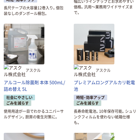
幅広いラインナップとお求めやすい
価格。汎用～業務用ワイドサイズま
長尺テープの大容量12巻入り。個包
で。
装なしのダンボール梱包。
アスクル
アスクル
アルコール除菌剤 本体 500mL/
プレミアムロングアルカリ乾電
詰め替え 5L
池
社会にやさしい
時短・効率アップ
ごみを減らす
ごみを減らす
使用用途が一目でわかるユニバーサ
長寿命乾電池。10年保存可能。シュリ
ルデザイン。厨房の衛生対策に。
ンクフィルムを使わない紙箱仕様
も。