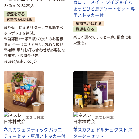
カロリーメイト・ソイジョイ ち
250ml×24本入
ょっとひと息アソートセット 専
資源を守る
用ストッカー付
気持ちがはれる
気持ちがはれる
繰り返し使えるリターナブル瓶でペ
資源を守る
ットボトルを削減。
楽しく選べてほっと一息。間食にも
※首都圏（一都三県）の法人のお客様
栄養を。
限定 ※一部エリア除く。お取り扱い
開始時、事前お打ち合わせが必要にな
ります。（お問合せ先：
reuse@askul.co.jp）
ネスレ日本
ネスレ日本
ネスカフェ スティック バラエ
ネスカフェ ドルチェ グスト ス
ティーセット 専用ストッカー付
ターターセット