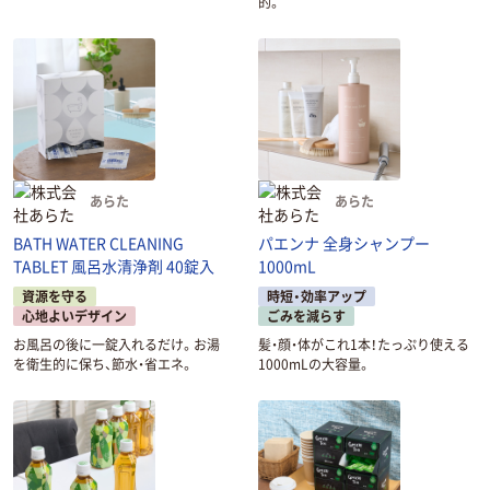
的。
あらた
あらた
BATH WATER CLEANING
パエンナ 全身シャンプー
TABLET 風呂水清浄剤 40錠入
1000mL
資源を守る
時短・効率アップ
心地よいデザイン
ごみを減らす
お風呂の後に一錠入れるだけ。お湯
髪・顔・体がこれ1本！たっぷり使える
を衛生的に保ち、節水・省エネ。
1000mLの大容量。