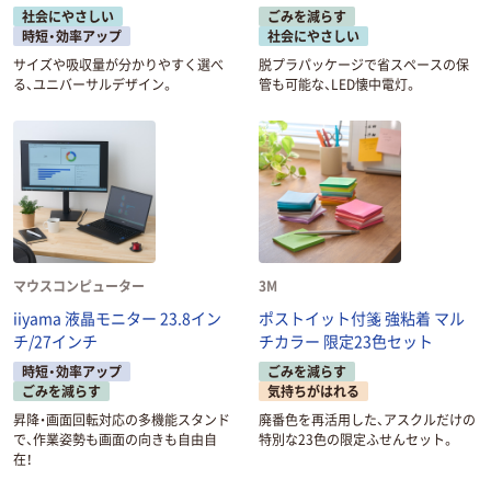
社会にやさしい
ごみを減らす
時短・効率アップ
社会にやさしい
サイズや吸収量が分かりやすく選べ
脱プラパッケージで省スペースの保
る、ユニバーサルデザイン。
管も可能な、LED懐中電灯。
マウスコンピューター
3M
iiyama 液晶モニター 23.8イン
ポストイット付箋 強粘着 マル
チ/27インチ
チカラー 限定23色セット
時短・効率アップ
ごみを減らす
ごみを減らす
気持ちがはれる
昇降・画面回転対応の多機能スタンド
廃番色を再活用した、アスクルだけの
で、作業姿勢も画面の向きも自由自
特別な23色の限定ふせんセット。
在！