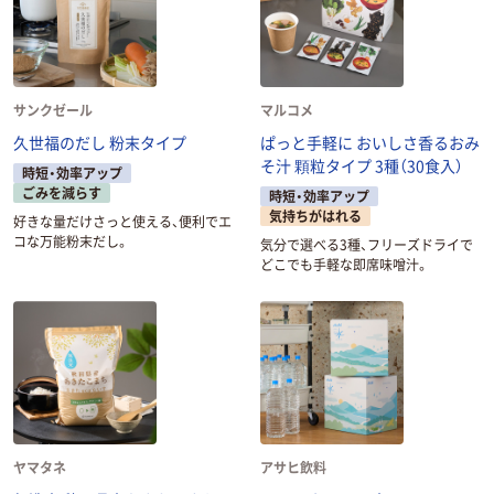
サンクゼール
マルコメ
久世福のだし 粉末タイプ
ぱっと手軽に おいしさ香るおみ
そ汁 顆粒タイプ 3種（30食入）
時短・効率アップ
ごみを減らす
時短・効率アップ
気持ちがはれる
好きな量だけさっと使える、便利でエ
コな万能粉末だし。
気分で選べる3種、フリーズドライで
どこでも手軽な即席味噌汁。
ヤマタネ
アサヒ飲料