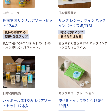
コカ・コーラ
日本酒類販売
檸檬堂 オリジナルアソートセッ
サンタ レジーナ ワイン バッグ
ト 12本入
インボックス 赤/白 3L
気持ちがはれる
時短・効率アップ
時短・効率アップ
気持ちがはれる
気分で選べる4つの味、今日の一杯が
置きやすく注ぎやすい、バッグインボ
もっと楽しくなるアソート。
ックス入りのワイン。
日本酒類販売
カワタキコーポレーション
ハイボール 3種飲み比べアソー
流せるトイレブラシ 付け替え
トセット 12本入
36個入