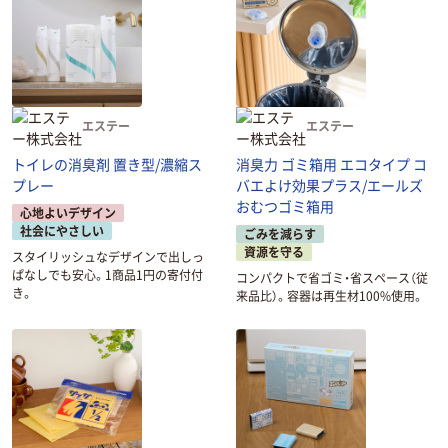
エステー
エステー
トイレの消臭剤 置き型/濃縮ス
消臭力 ゴミ箱用 エコタイプ コ
プレー
バエよけ効果プラス/エールズ
おむつゴミ箱用
心地よいデザイン
社会にやさしい
ごみを減らす
資源を守る
スタイリッシュなデザインで出しっ
ぱなしでも安心。1商品1円の寄付付
コンパクトで省ゴミ・省スペース（従
き。
来品比）。容器は再生材100%使用。