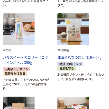
込んだ、おもてなしにも最適なサブ
く。素材の味を楽しめる素焼きミッ
レ。
クス。
味の素
木徳神糧
パルスイート カロリーゼロ デ
北海道ななつぼし 無洗米5kg
ザインボトル 350g
時短・効率アップ
資源を守る
心地よいデザイン
気持ちがはれる
北海道産ブランド米で冷めてもおい
しい。無洗米で手間いらず。
そのまま置いてもかわいい。気分が
上がる"カロリーゼロ"の液体甘味
料。