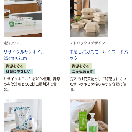
東洋アルミ
ストリックスデザイン
リサイクルサンホイル
未晒しバガスモールド フードパ
25cm×21m
ック
資源を守る
資源を守る
社会にやさしい
ごみを減らす
リサイクルアルミを70％使用。資源
従来では廃棄物として処理されてい
の有効活用とCO2排出量削減に貢
たサトウキビの搾りかすを容器に使
献。
用。