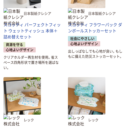
日本製紙クレシア
日本製紙クレシア
スコッティ パーフェクトフィッ
スコッティ フラワーパック ダ
ト ウェットティッシュ 本体＋
ンボールストッカーセット
詰め替えセット
社会にやさしい
心地よいデザイン
資源を守る
心地よいデザイン
出しっぱなしでも心地が良い。もし
もに備えた防災ストッカーセット。
クリアホルダー再生材を使用。省ス
ペース四角形状で置き場所を選ばな
い。
レック
レック