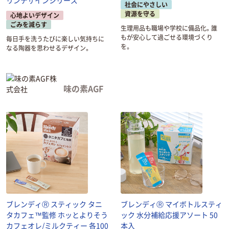
リンデザインシリーズ
社会にやさしい
資源を守る
心地よいデザイン
ごみを減らす
生理用品も職場や学校に備品化。誰
もが安心して過ごせる環境づくり
毎日手を洗うたびに楽しい気持ちに
を。
なる陶器を思わせるデザイン。
味の素AGF
ブレンディⓇ スティック タニ
ブレンディⓇ マイボトルスティ
タカフェ™監修 ホッとよりそう
ック 水分補給応援アソート 50
カフェオレ/ミルクティー 各100
本入