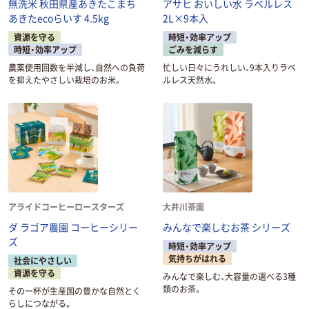
無洗米 秋田県産あきたこまち
アサヒ おいしい水 ラベルレス
あきたecoらいす 4.5kg
2L×9本入
資源を守る
時短・効率アップ
時短・効率アップ
ごみを減らす
農薬使用回数を半減し、自然への負荷
忙しい日々にうれしい、9本入りラベ
を抑えたやさしい栽培のお米。
ルレス天然水。
アライドコーヒーロースターズ
大井川茶園
ダ ラゴア農園 コーヒーシリー
みんなで楽しむお茶 シリーズ
ズ
時短・効率アップ
気持ちがはれる
社会にやさしい
資源を守る
みんなで楽しむ、大容量の選べる3種
類のお茶。
その一杯が生産国の豊かな自然とく
らしにつながる。