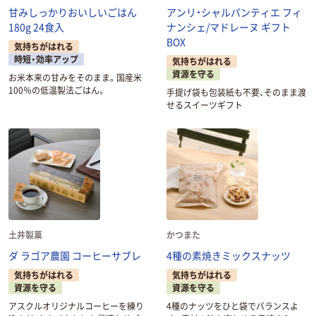
甘みしっかりおいしいごはん
アンリ・シャルパンティエ フィ
180g 24食入
ナンシェ/マドレーヌ ギフト
BOX
気持ちがはれる
時短・効率アップ
気持ちがはれる
資源を守る
お米本来の甘みをそのまま。国産米
100％の低温製法ごはん。
手提げ袋も包装紙も不要、そのまま渡
せるスイーツギフト
土井製菓
かつまた
ダ ラゴア農園 コーヒーサブレ
4種の素焼きミックスナッツ
気持ちがはれる
気持ちがはれる
資源を守る
資源を守る
アスクルオリジナルコーヒーを練り
4種のナッツをひと袋でバランスよ