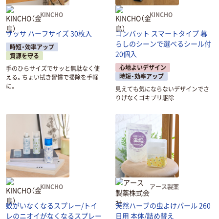
KINCHO
KINCHO
サッサ ハーフサイズ 30枚入
コンバット スマートタイプ 暮
らしのシーンで選べるシール付
時短・効率アップ
20個入
資源を守る
心地よいデザイン
手のひらサイズでサッと無駄なく使
時短・効率アップ
える。ちょい拭き習慣で掃除を手軽
に。
見えても気にならないデザインでさ
りげなくゴキブリ駆除
KINCHO
アース製薬
蚊がいなくなるスプレー/トイ
天然ハーブの虫よけパール 260
レのニオイがなくなるスプレー
日用 本体/詰め替え