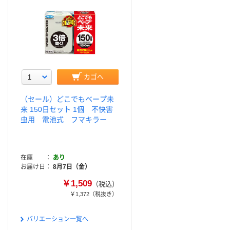
カゴへ
（セール）どこでもベープ未
来 150日セット 1個 不快害
虫用 電池式 フマキラー
在庫
あり
お届け日
8月7日（金）
￥1,509
（税込）
￥1,372
（税抜き）
バリエーション一覧へ