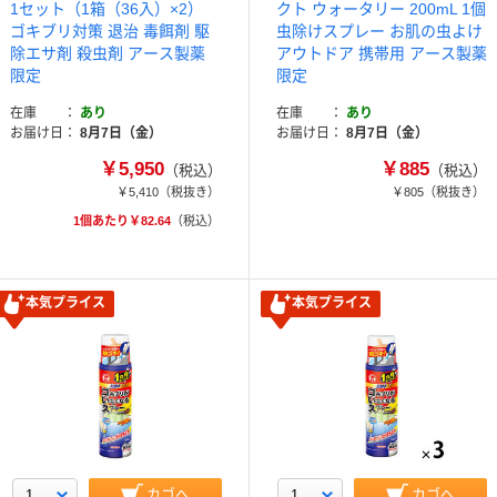
1セット（1箱（36入）×2）
クト ウォータリー 200mL 1個
ゴキブリ対策 退治 毒餌剤 駆
虫除けスプレー お肌の虫よけ
除エサ剤 殺虫剤 アース製薬
アウトドア 携帯用 アース製薬
限定
限定
在庫
あり
在庫
あり
お届け日
8月7日（金）
お届け日
8月7日（金）
￥5,950
￥885
（税込）
（税込）
￥5,410
（税抜き）
￥805
（税抜き）
1個あたり￥82.64
（税込）
本気プライス
本気プライス
カゴへ
カゴへ