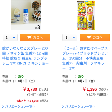
カゴへ
カゴへ
蚊がいなくなるスプレー 200
（セール）おすだけベープス
回 デザイン缶 無香料 12時間
プレーハイブリッドプレミア
持続 蚊取り 殺虫剤 ワンプッ
ム 150回分 不快害虫用
シュ 3本 KINCHO キンチョー
無香料 殺虫剤 フマキラ
ー 1本
在庫
あり
在庫
あり
お届け日
8月8日（土）
お届け日
8月7日（金）
￥3,780
￥1,396
（税込）
（税込）
￥3,437
（税抜き）
￥1,270
（税抜き）
1本あたり￥1,260
（税込）
バリエーション一覧へ
バリエーション一覧へ