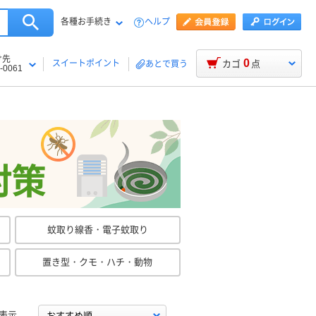
各種お手続き
ヘルプ
け先
0
スイートポイント
カゴ
点
あとで買う
-0061
対策
蚊取り線香・電子蚊取り
置き型・クモ・ハチ・動物
表示