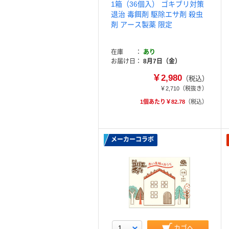
1箱（36個入） ゴキブリ対策
退治 毒餌剤 駆除エサ剤 殺虫
剤 アース製薬 限定
在庫
あり
お届け日
8月7日（金）
￥2,980
（税込）
￥2,710
（税抜き）
1個あたり￥82.78
（税込）
メーカーコラボ
カゴへ