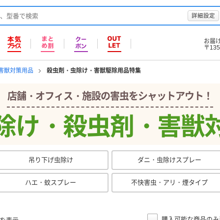
詳細設定
お届
〒135
/害獣対策用品
殺虫剤・虫除け・害獣駆除用品特集
店舗・オフィス・施設の害虫
を
シャットアウト！
除け・殺虫剤・害獣
吊り下げ虫除け
ダニ・虫除けスプレー
ハエ・蚊スプレー
不快害虫・アリ・煙タイプ
購入可能な商品のみ