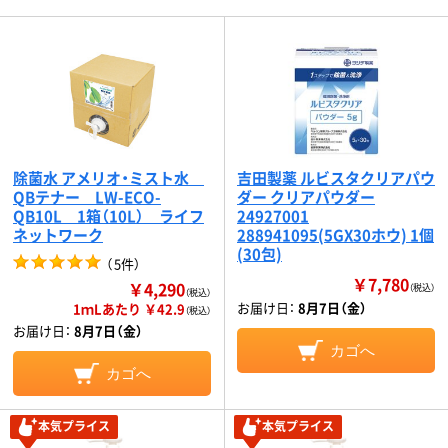
除菌水 アメリオ・ミスト水
吉田製薬 ルビスタクリアパウ
QBテナー LW-ECO-
ダー クリアパウダー
QB10L 1箱（10L） ライフ
24927001
ネットワーク
288941095(5GX30ホウ) 1個
(30包)
（
5件
）
￥7,780
￥4,290
（税込）
（税込）
お届け日：
8月7日（金）
1ｍLあたり ￥42.9
（税込）
お届け日：
8月7日（金）
カゴへ
カゴへ
本気プライス
本気プライス