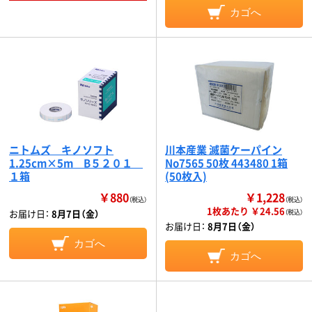
カゴへ
ニトムズ キノソフト
川本産業 滅菌ケーパイン
1.25cm×5m B５２０１
No7565 50枚 443480 1箱
１箱
(50枚入)
￥880
￥1,228
（税込）
（税込）
1枚あたり ￥24.56
お届け日：
8月7日（金）
（税込）
お届け日：
8月7日（金）
カゴへ
カゴへ