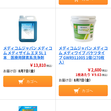
メディコムジャパン メディコ
メディコムジャパン メディコ
ム メディザイム エヌ 5L 1
ム メディワイプ バケツタイ
本 医療用酵素系洗浄剤
プ GWR911005 1個（270枚
入）
￥13,810
（税込）
￥2,600
お届け日：
8月7日（金）
（税込）
1枚あたり ￥9.63
（税込）
お届け日：
8月7日（金）
カゴへ
カゴへ