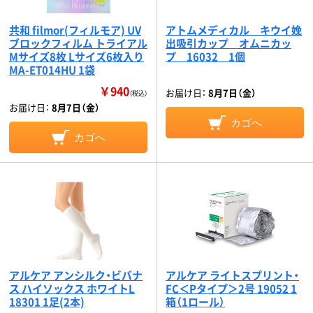
共和 filmor(フィルモア) UV
アトムメディカル キウイ娩
ブロックフィルム トライアル
出吸引カップ オムニカッ
Mサイズ8枚 Lサイズ6枚入り
プ 16032 1個
MA-ET014HU 1袋
￥940
お届け日：
8月7日（金）
（税込）
お届け日：
8月7日（金）
カゴへ
カゴへ
アルケア アンシルク・ビバナ
アルケア ライトスプリント・
ス ハイソックス ホワイトL
FC＜Pタイプ＞2号 19052 1
18301 1足(2本)
箱（1ロール）