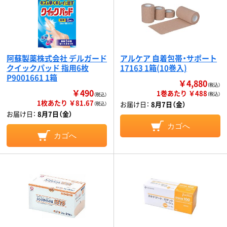
阿蘇製薬株式会社 デルガード
アルケア 自着包帯・サポート
クイックパッド 指用6枚
17163 1箱(10巻入)
P9001661 1箱
￥4,880
（税込）
￥490
1巻あたり ￥488
（税込）
（税込）
1枚あたり ￥81.67
お届け日：
8月7日（金）
（税込）
お届け日：
8月7日（金）
カゴへ
カゴへ