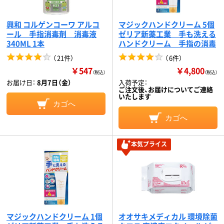
興和 コルゲンコーワ アルコ
マジックハンドクリーム 5個
ール 手指消毒剤 消毒液
ゼリア新薬工業 手も洗える
340ML 1本
ハンドクリーム 手指の消毒
（
21件
）
（
6件
）
￥547
￥4,800
（税込）
（税込）
お届け日：
8月7日（金）
入荷予定：
ご注文後、お届けについてご連絡
いたします
カゴへ
カゴへ
本気プライス
マジックハンドクリーム 1個
オオサキメディカル 環境除菌