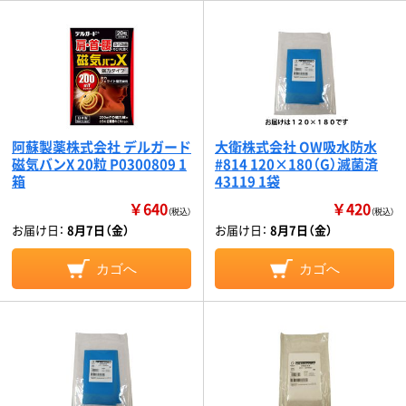
阿蘇製薬株式会社 デルガード
大衛株式会社 OW吸水防水
磁気バンX 20粒 P0300809 1
#814 120×180（G）滅菌済
箱
43119 1袋
￥640
￥420
（税込）
（税込）
お届け日：
8月7日（金）
お届け日：
8月7日（金）
カゴへ
カゴへ