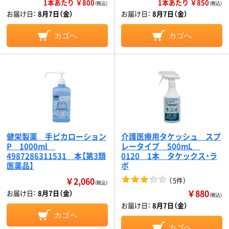
1本あたり ￥800
1本あたり ￥850
（税込）
（税込）
お届け日：
8月7日（金）
お届け日：
8月7日（金）
カゴへ
カゴへ
健栄製薬 手ピカローション
介護医療用タケッシュ スプ
P 1000ml
レータイプ 500mL
4987286311531 本【第3類
0120 1本 タケックス・ラ
医薬品】
ボ
￥2,060
（
5件
）
（税込）
￥880
お届け日：
8月7日（金）
（税込）
お届け日：
8月7日（金）
カゴへ
カゴへ