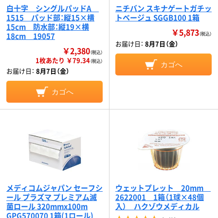
白十字 シングルパッドA
ニチバン スキナゲートガチッ
1515 パッド部：縦15×横
トベージュ SGGB100 1箱
15cm 防水部：縦19×横
￥5,873
18cm 19057
（税込）
お届け日：
8月7日（金）
￥2,380
（税込）
1枚あたり ￥79.34
（税込）
カゴへ
お届け日：
8月7日（金）
カゴへ
メディコムジャパン セーフシ
ウェットプレット 20mm
ール プラズマ プレミアム滅
2622001 1箱（1球×48個
菌ロール 320mmx100m
入） ハクゾウメディカル
GPG570070 1箱(1ロール)