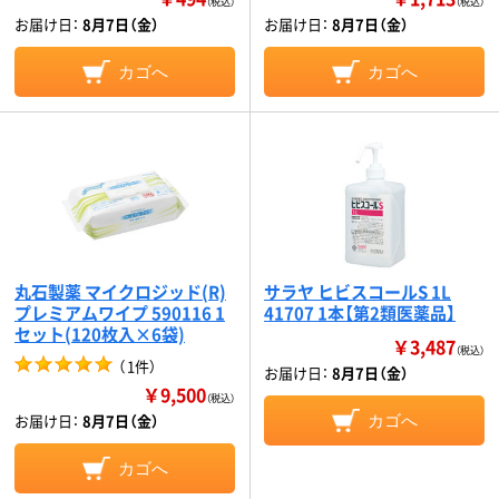
（税込）
（税込）
お届け日：
8月7日（金）
お届け日：
8月7日（金）
カゴへ
カゴへ
丸石製薬 マイクロジッド(R)
サラヤ ヒビスコールS 1L
プレミアムワイプ 590116 1
41707 1本【第2類医薬品】
セット(120枚入×6袋)
￥3,487
（税込）
（
1件
）
お届け日：
8月7日（金）
￥9,500
（税込）
お届け日：
8月7日（金）
カゴへ
カゴへ