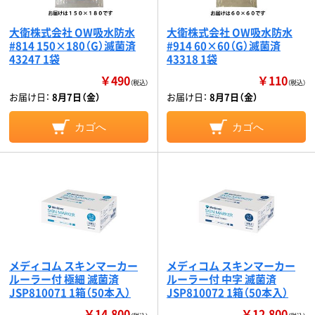
大衛株式会社 OW吸水防水
大衛株式会社 OW吸水防水
#814 150×180（G）滅菌済
#914 60×60（G）滅菌済
43247 1袋
43318 1袋
￥490
￥110
（税込）
（税込）
お届け日：
8月7日（金）
お届け日：
8月7日（金）
カゴへ
カゴへ
メディコム スキンマーカー
メディコム スキンマーカー
ルーラー付 極細 滅菌済
ルーラー付 中字 滅菌済
JSP810071 1箱（50本入）
JSP810072 1箱（50本入）
￥14,800
￥12,800