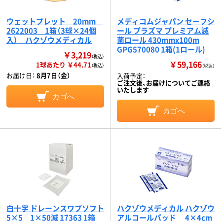
ウェットプレット 20mm
メディコムジャパン セーフシ
2622003 1箱（3球×24個
ール プラズマ プレミアム滅
入） ハクゾウメディカル
菌ロール 430mmx100m
GPG570080 1箱(1ロール)
￥3,219
（税込）
￥59,166
1球あたり ￥44.71
（税込）
（税込）
お届け日：
8月7日（金）
入荷予定：
ご注文後、お届けについてご連絡
いたします
カゴへ
カゴへ
白十字 ドレーンスワブソフト
ハクゾウメディカル ハクゾウ
5×5 1×50滅 17363 1箱
アルコールパッド 4×4cm