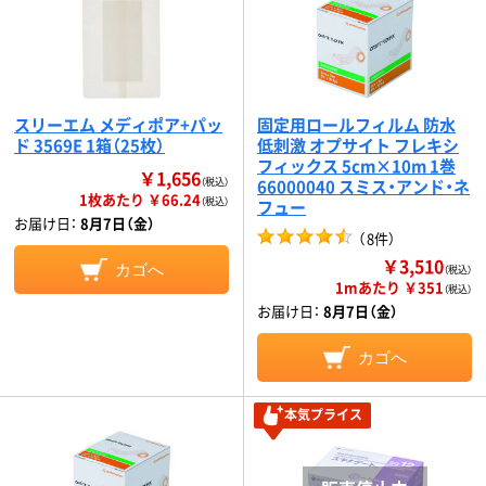
スリーエム メディポア+パッ
固定用ロールフィルム 防水
ド 3569E 1箱（25枚）
低刺激 オプサイト フレキシ
フィックス 5cm×10m 1巻
￥1,656
（税込）
66000040 スミス・アンド・ネ
1枚あたり ￥66.24
（税込）
フュー
お届け日：
8月7日（金）
（
8件
）
￥3,510
カゴへ
（税込）
1mあたり ￥351
（税込）
お届け日：
8月7日（金）
カゴへ
本気プライス