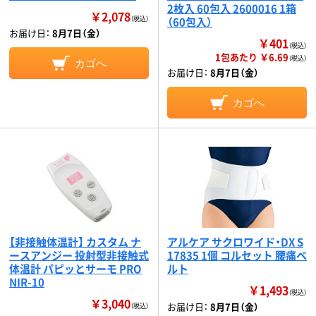
2枚入 60包入 2600016 1箱
￥2,078
（税込）
（60包入）
お届け日：
8月7日（金）
￥401
（税込）
1包あたり ￥6.69
（税込）
カゴへ
お届け日：
8月7日（金）
カゴへ
【非接触体温計】 カスタム ナ
アルケア サクロワイド・DX S
ースアンジー 投射型非接触式
17835 1個 コルセット 腰痛ベ
体温計 パピッとサーモ PRO
ルト
NIR-10
￥1,493
（税込）
￥3,040
お届け日：
8月7日（金）
（税込）