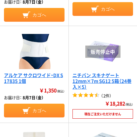
お届け日：
8月7日（金）
カゴへ
カゴへ
アルケア サクロワイド・DX S
ニチバン スキナゲート
17835 1個
12mm×7m SG12 5箱（24巻
入×5）
￥1,350
（税込）
（
2件
）
お届け日：
8月7日（金）
￥18,282
（税込）
カゴへ
現在ご注文いただけません