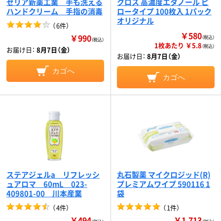
ゼリア新薬工業 手も洗える
クロス 高濃度エタノール ピ
ハンドクリーム 手指の消毒
ロータイプ 100枚入 1パック
オリジナル
（
6件
）
￥580
￥990
（税込）
（税込）
1枚あたり ￥5.8
（税込）
お届け日：
8月7日（金）
お届け日：
8月7日（金）
カゴへ
カゴへ
ステアジェルa リフレッシ
丸石製薬 マイクロジッド(R)
ュアロマ 60mL 023-
プレミアムワイプ 590116 1
409801-00 川本産業
袋
（
4件
）
（
1件
）
￥494
￥1,713