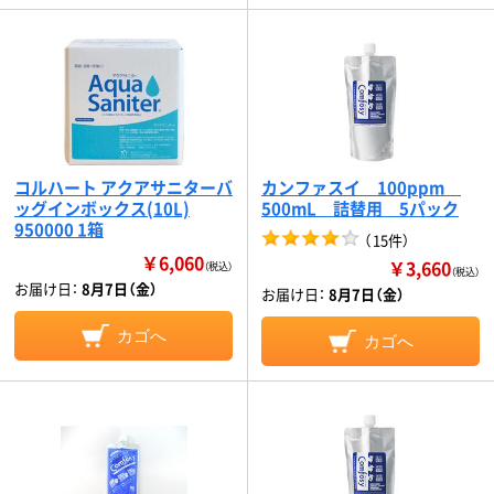
コルハート アクアサニターバ
カンファスイ 100ppm
ッグインボックス(10L)
500mL 詰替用 5パック
950000 1箱
（
15件
）
￥6,060
￥3,660
（税込）
（税込）
お届け日：
8月7日（金）
お届け日：
8月7日（金）
カゴへ
カゴへ