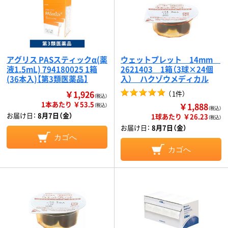
アグリス PASスティックα(薬
ウェットプレット 14mm
液1.5mL) 794180025 1箱
2621403 1箱（3球×24個
(36本入)【第3類医薬品】
入） ハクゾウメディカル
￥1,926
（
1件
）
（税込）
1本あたり ￥53.5
￥1,888
（税込）
（税込）
お届け日：
8月7日（金）
1球あたり ￥26.23
（税込）
お届け日：
8月7日（金）
カゴへ
カゴへ