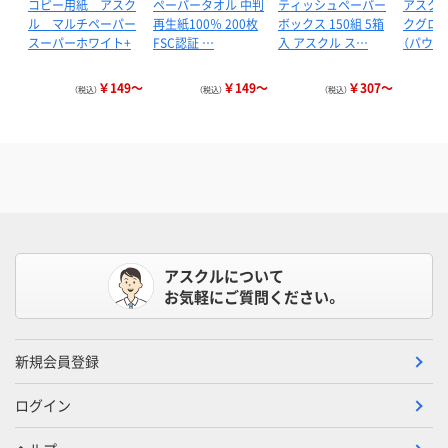
コピー用紙 アスク
ペーパータオル 中判
ティッシュペーパー
アスクル
ル マルチペーパー
再生紙100％ 200枚
ボックス 150組 5箱
クグロー
スーパーホワイト+
FSC認証 …
入 アスクル ス…
（パウダ
￥149～
￥149～
￥307～
（税込）
（税込）
（税込）
アスクルについて
お気軽にご質問ください。
新規会員登録
ログイン