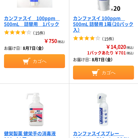
カンファスイ 100ppm
カンファスイ 100ppm
500mL 詰替用 1パック
500mL 詰替用 1箱（20パック
入）
（
15件
）
（
15件
）
￥750
（税込）
￥14,020
お届け日：
8月7日（金）
（税込）
1パックあたり ￥701
（税込）
お届け日：
8月7日（金）
カゴへ
カゴへ
健栄製薬 健栄手の消毒液
カンファスイスプレー