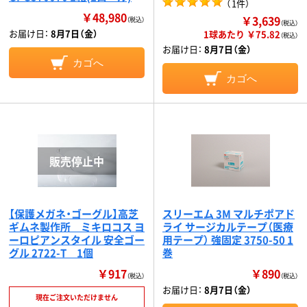
（
1件
）
￥48,980
￥3,639
（税込）
（税込）
お届け日：
8月7日（金）
1球あたり ￥75.82
（税込）
お届け日：
8月7日（金）
カゴへ
カゴへ
【保護メガネ・ゴーグル】高芝
スリーエム 3M マルチポアド
ギムネ製作所 ミキロコス ヨ
ライ サージカルテープ（医療
ーロピアンスタイル 安全ゴー
用テープ） 強固定 3750-50 1
グル 2722-T 1個
巻
￥917
￥890
（税込）
（税込）
お届け日：
8月7日（金）
現在ご注文いただけません