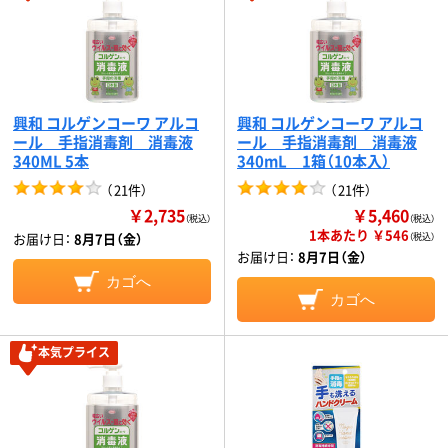
興和 コルゲンコーワ アルコ
興和 コルゲンコーワ アルコ
ール 手指消毒剤 消毒液
ール 手指消毒剤 消毒液
340ML 5本
340mL 1箱（10本入）
（
21件
）
（
21件
）
￥2,735
￥5,460
（税込）
（税込）
1本あたり ￥546
お届け日：
8月7日（金）
（税込）
お届け日：
8月7日（金）
カゴへ
カゴへ
本気プライス