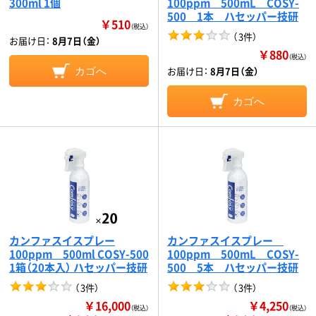
300ml 1個
100ppm 500mL COSY-
500 1本 ハセッパー技研
￥510
（税込）
（
3件
）
お届け日：
8月7日（金）
￥880
（税込）
お届け日：
8月7日（金）
カゴへ
カゴへ
カンファスイスプレー
カンファスイスプレー
100ppm 500ml COSY-500
100ppm 500mL COSY-
1箱（20本入） ハセッパー技研
500 5本 ハセッパー技研
（
3件
）
（
3件
）
￥16,000
￥4,250
（税込）
（税込）