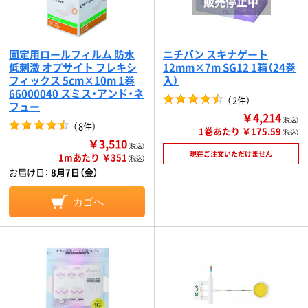
固定用ロールフィルム 防水
ニチバン スキナゲート
低刺激 オプサイト フレキシ
12mm×7m SG12 1箱（24巻
フィックス 5cm×10m 1巻
入）
66000040 スミス・アンド・ネ
（
2件
）
フュー
￥4,214
（税込）
（
8件
）
1巻あたり ￥175.59
（税込）
￥3,510
（税込）
現在ご注文いただけません
1mあたり ￥351
（税込）
お届け日：
8月7日（金）
カゴへ