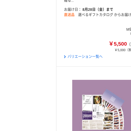
贈る...
お届け日
8月28日（金）まで
直送品
選べるギフトカタログ からお届
M
￥5,500
（
￥5,000
（
バリエーション一覧へ