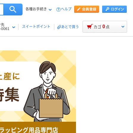
各種お手続き
ヘルプ
け先
0
スイートポイント
カゴ
点
あとで買う
-0061
ラッピング用品専門店