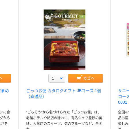
へ
カゴへ
だまめ
ごっつお便 カタログギフト JBコース 1個
サニー
（直送品）
コース
000
ンに合
”ごちそう”から名づけられた「ごっつお便」は、
全国4
グから
老舗ホテルや銘店の味わい、有名シェフ監修の美
品お届
しさを
味、人気店のスイーツ、旬のフルーツなど、全国
楽しみ