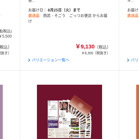
各...
ギ...
お届け日
8月25日（火）まで
お届け
け
直送品
西武・そごう ごっつお便店 からお届
直送品
け
価(税込)
￥5,500
￥9,130
税込）
（税込）
税抜き）
￥8,300
（税抜き）
バリエーション一覧へ
バリ