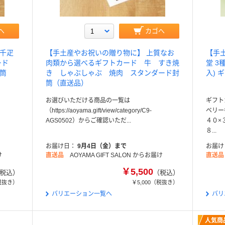
へ
カゴへ
座千疋
【手土産やお祝いの贈り物に】 上質なお
【手
カード
肉類から選べるギフトカード 牛 すき焼
堂 3
筒
き しゃぶしゃぶ 焼肉 スタンダード封
入)
筒（直送品）
お選びいただける商品の一覧は
ギフト
（https://aoyama.gift/view/category/C9-
ベリー
AGS0502）からご確認いただ...
４０×
８...
お届け日
9月4日（金）まで
お届け
け
直送品
AOYAMA GIFT SALON からお届け
直送品
￥5,500
税込）
（税込）
税抜き）
￥5,000
（税抜き）
バリエーション一覧へ
バリ
人気商