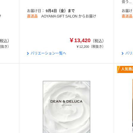
会う...
お届け日
9月4日（金）まで
お届け
け
直送品
AOYAMA GIFT SALON からお届け
直送品
￥13,420
税込）
（税込）
税抜き）
￥12,200
（税抜き）
バリエーション一覧へ
バリ
人気商