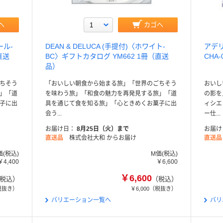
へ
カゴへ
ール-
DEAN & DELUCA (手提付)〈ホワイト-
アデリ
直送
BC〉ギフトカタログ YM662 1冊（直送
CHA
品）
ちそう
「おいしい朝食から始まる旅」「世界のごちそう
おいし
」「道
を味わう旅」「和食の魅力を再発見する旅」「道
の影を
子に出
具を通じて食を知る旅」「心ときめくお菓子に出
ィシエ
会う...
ー仕...
お届け日
8月25日（火）まで
お届け
直送品
株式会社大和 からお届け
直送品
価(税込)
M価(税込)
￥4,400
￥6,600
￥6,600
税込）
（税込）
税抜き）
￥6,000
（税抜き）
バリエーション一覧へ
バリ