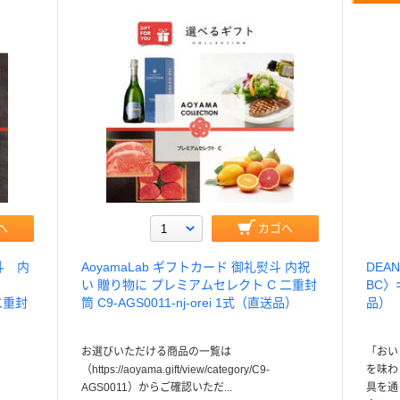
へ
カゴへ
斗 内
AoyamaLab ギフトカード 御礼熨斗 内祝
DEA
い 贈り物に プレミアムセレクト C 二重封
BC〉
二重封
筒 C9-AGS0011-nj-orei 1式（直送品）
品）
お選びいただける商品の一覧は
「おい
（https://aoyama.gift/view/category/C9-
を味わ
AGS0011）からご確認いただ...
具を通