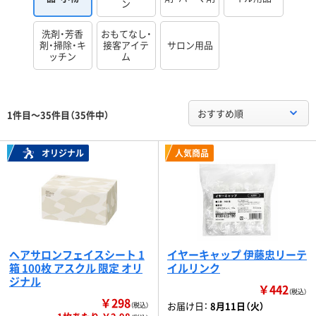
ン
洗剤・芳香
おもてなし・
剤・掃除・キ
接客アイテ
サロン用品
ッチン
ム
おすすめ順
1件目～35件目（35件中）
オリジナル
人気商品
ヘアサロンフェイスシート 1
イヤーキャップ 伊藤忠リーテ
箱 100枚 アスクル 限定 オリ
イルリンク
ジナル
￥442
（税込）
￥298
お届け日：
8月11日（火）
（税込）