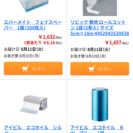
エバーメイト フェイスペー
リビック 無地 ロールコット
パー 1箱（200枚入）
ン 1袋（3巻入） サイズ
5cm×18m 4962943530838
￥1,632
（税込）
￥1,657
1枚あたり ￥8.16
（税込）
（税込）
お届け日：
8月11日（火）
お届け日：
8月11日（火）
お急ぎ便：
8月10日（月）
お急ぎ便：
8月10日（月）
カゴへ
カゴへ
アイビル エコホイル シル
アイビル エコホイル Ｒ
バー
Ｗ ブルー 1個