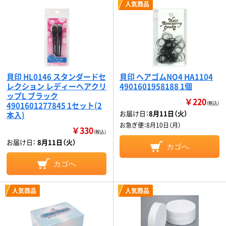
人気商品
貝印 HL0146 スタンダードセ
貝印 ヘアゴムNO4 HA1104
レクション レディーヘアクリ
4901601958188 1個
ップL ブラック
￥220
4901601277845 1セット(2
（税込）
お届け日：
8月11日（火）
本入)
お急ぎ便：
8月10日（月）
￥330
（税込）
お届け日：
8月11日（火）
カゴへ
カゴへ
人気商品
人気商品