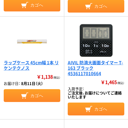
カゴへ
カゴへ
ラップケース 45cm幅 1本 リ
AIVIL 防滴大画面タイマー T-
ケンテクノス
163 ブラック
4536117010664
￥1,138
（税込）
￥1,465
お届け日：
8月11日（火）
（税込）
入荷予定：
ご注文後、お届けについてご連絡
カゴへ
いたします
カゴへ