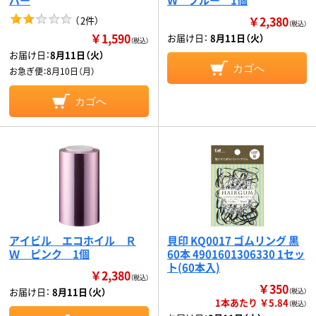
￥2,380
（
2件
）
（税込）
￥1,590
お届け日：
8月11日（火）
（税込）
お届け日：
8月11日（火）
カゴへ
お急ぎ便：
8月10日（月）
カゴへ
アイビル エコホイル Ｒ
貝印 KQ0017 ゴムリング 黒
Ｗ ピンク 1個
60本 4901601306330 1セッ
ト(60本入)
￥2,380
（税込）
￥350
お届け日：
8月11日（火）
（税込）
1本あたり ￥5.84
（税込）