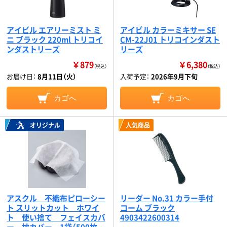
アイビル エアリーミスト ミ
アイビル カラーミキサー SE
ニ ブラック 220ml トリコイ
CM-22J01 トリコインダスト
ンダストリーズ
リーズ
￥879
￥6,380
（税込）
（税込）
お届け日：
8月11日（火）
入荷予定：
2026年9月下旬
カゴへ
カゴへ
オリジナル
人気商品
アスクル 不織布ピローシー
リーダー No.31 カラー手付
ト スリットカット ホワイ
コーム ブラック
ト 使い捨て フェイスカバ
4903422600314
ー 枕カバー 1袋（500枚