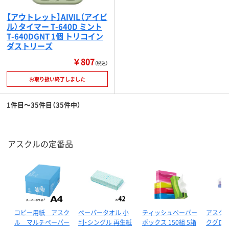
【アウトレット】AIVIL（アイビ
ル）タイマー T-640D ミント
T-640DGNT 1個 トリコイン
ダストリーズ
￥807
（税込）
お取り扱い終了しました
1件目～35件目（35件中）
アスクルの定番品
コピー用紙 アスク
ペーパータオル 小
ティッシュペーパー
アスクル
ル マルチペーパー
判・シングル 再生紙
ボックス 150組 5箱
クグロー