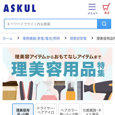
カゴ
メニュー
ホーム
事務機器/家電/電池/照明
理美容家電
理美容用品
ドライヤー・
理美容用
ヘアカラー
化粧雑貨・ネ
ヘアアイロ
品・小物
剤・パーマ剤
イル用品