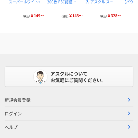
スーパーホワイト+
200枚 FSC認証…
入 アスクル ス…
（パウダ
￥149～
￥143～
￥328～
（税込）
（税込）
（税込）
アスクルについて
お気軽にご質問ください。
新規会員登録
ログイン
ヘルプ