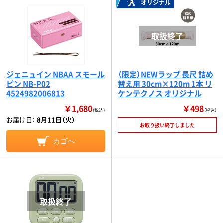
オリジナル
ジェニュイン NBAA スモール
（限定）NEWラップ 長尺 詰め
ピン NB-P02
替え用 30cm×120m 1本 リ
4524982006813
ケンテクノス オリジナル
￥1,680
￥498
（税込）
（税込）
お届け日：
8月11日（火）
お取り扱い終了しました
カゴへ