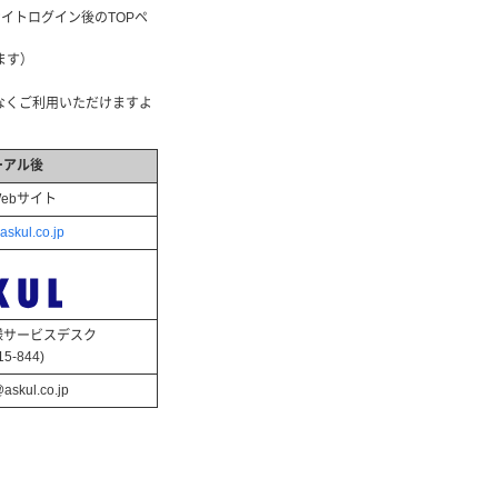
イトログイン後のTOPペ
ます）
なくご利用いただけますよ
ーアル後
ebサイト
askul.co.jp
様サービスデスク
15-844)
askul.co.jp