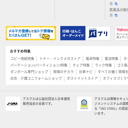
示
医薬品の販
示
おすすめ特集
コピー用紙特集
トナー・インクメガストア
電卓特集
電池特集
タ
パーテーション(パーティション)特集
チェア特集
ラック特集
ゴミ箱
ダンボール専門ショップ
現場のチカラ
台車ナビ
すべての働く現場
白衣・介護ユニフォームショップ
ポストイットストア
オフィスづくり
アスクルは公益社団法人日本通信
アスクルは情報セキュ
販売協会の会員です。
ジメントシステムの国
る「ISO 27001」の
います。