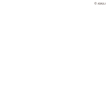
©
ASKUL C