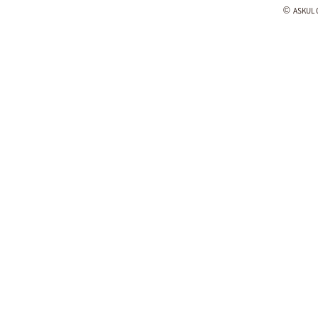
©
ASKUL C