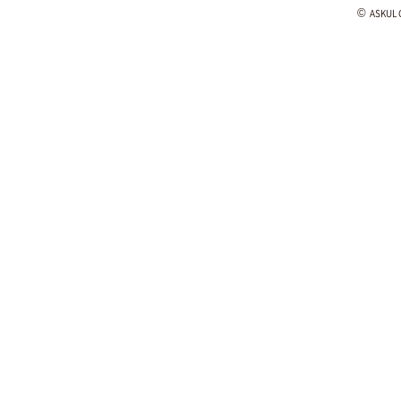
©
ASKUL C