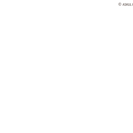
©
ASKUL C