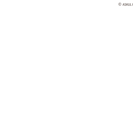
©
ASKUL C