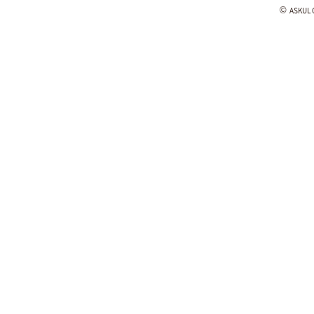
©
ASKUL C