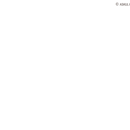
©
ASKUL C