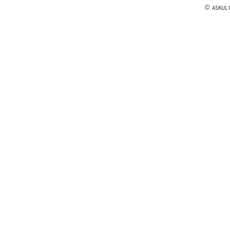
©
ASKUL C