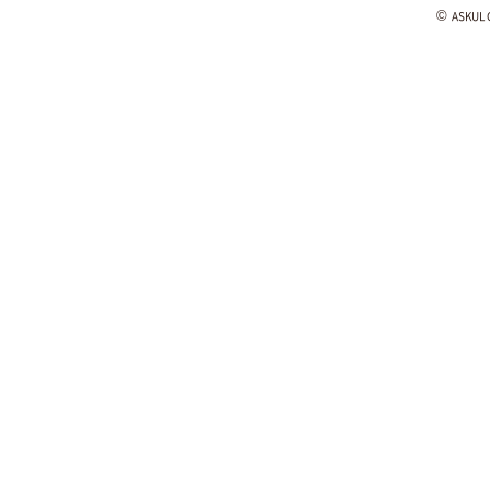
©
ASKUL C