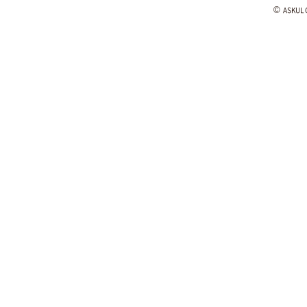
©
ASKUL C