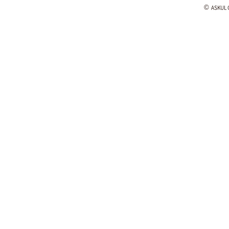
©
ASKUL C