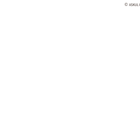
©
ASKUL C