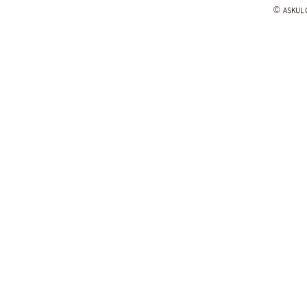
©
ASKUL C