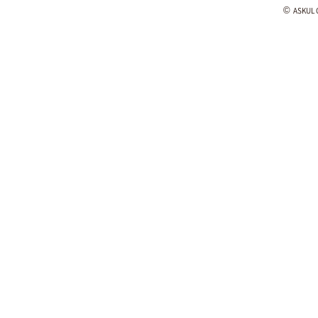
©
ASKUL C