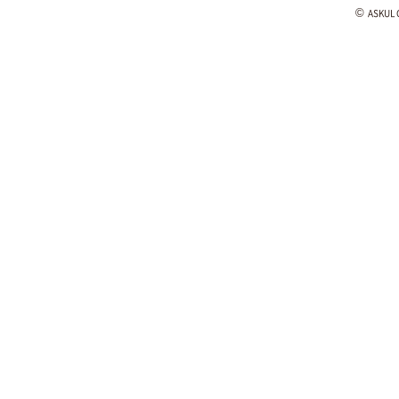
©
ASKUL C