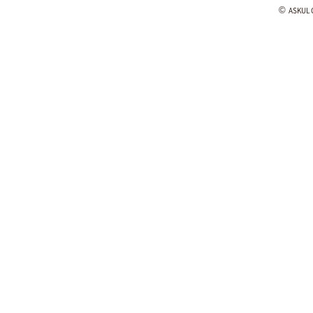
©
ASKUL C