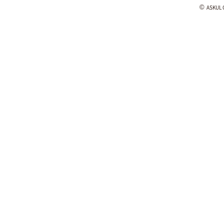
©
ASKUL C