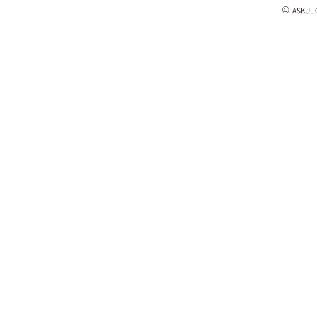
©
ASKUL C