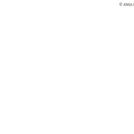
©
ASKUL C