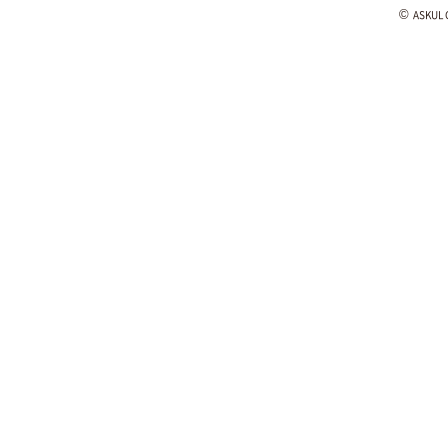
©
ASKUL C