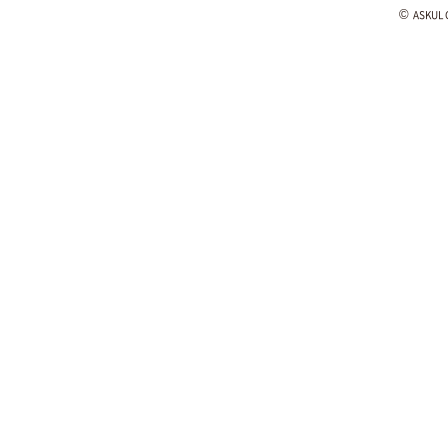
©
ASKUL C