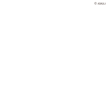
©
ASKUL C