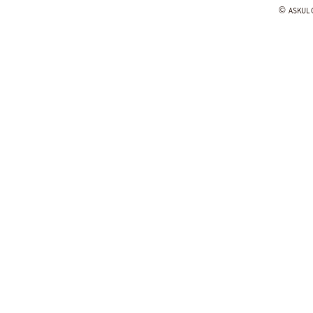
©
ASKUL C