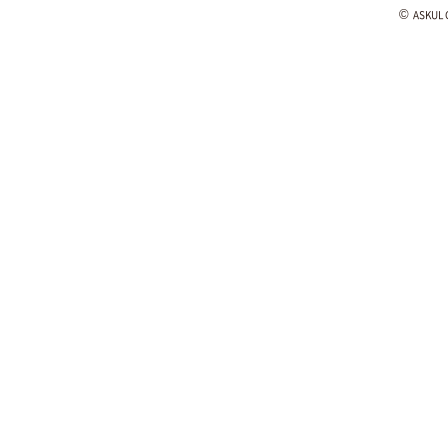
©
ASKUL C