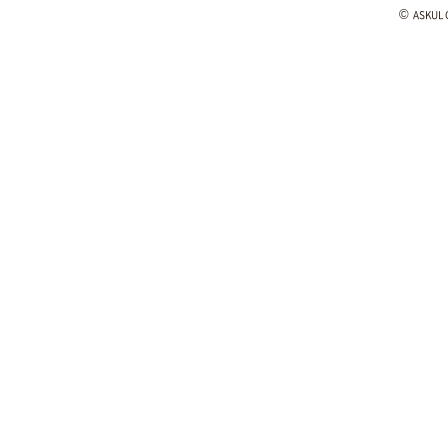
©
ASKUL C