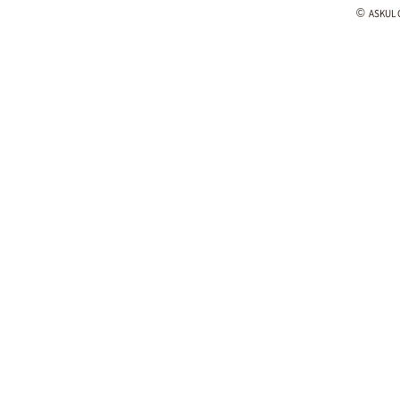
©
ASKUL C