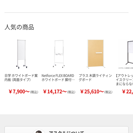
人気の商品
日学 ホワイトボード案
Netforce FLEX BOARD
プラス 木調ライティン
【アウトレ
内板 （両面タイプ）
ホワイトボード 脚付…
グボード
イスクリー
まにならな
￥7,900～
￥14,172～
￥25,610～
￥22,
（税込）
（税込）
（税込）
アスクルについて