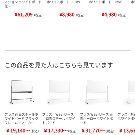
ィション ホワイトボード
ホワイトボード LL HW…
ホワイトボード L HWB…
ホ
仕…
¥61,209
¥8,980
¥4,980
（税込）
（税込）
（税込）
この商品を見た人はこちらも見ています
プラス 両面スチールホ
プラス WBシリーズ
プラス WBシリーズ 両
プラス 片
ワイトボード ブラック
両面スチールホワイ
面ホーローホワイトボ
ホワイトボ
フレーム マーカ…
トボード
ード
￥19,140～
￥17,330～
￥31,770～
￥13,6
（税込）
（税込）
（税込）