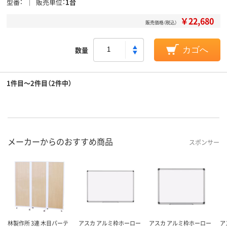
型番
販売単位
1台
￥22,680
販売価格（税込）
数量
カゴへ
1件目～2件目（2件中）
メーカーからのおすすめ商品
スポンサー
林製作所 3連 木目パーテ
アスカ アルミ枠ホーロー
アスカ アルミ枠ホーロー
ア