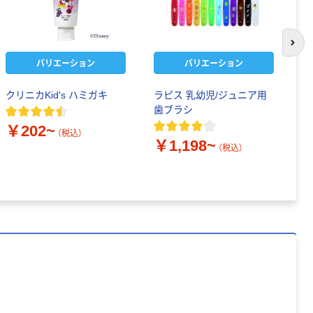
次の
バリエーション
バリエーション
クリニカKid's ハミガキ
ラピス 乳幼児/ジュニア用
フ
歯ブラシ
キ
￥202~
￥
（税込）
￥1,198~
（税込）