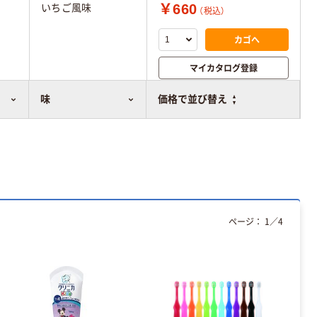
￥660
いちご風味
（税込）
カゴへ
マイカタログ登録
比較表に追加
味
価格で並び替え
ページ：
1
／
4