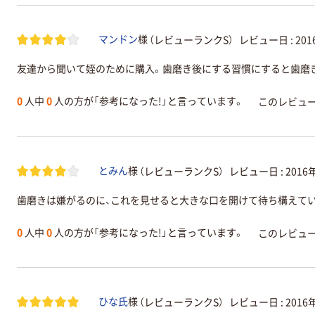
（レビューランクS）
レビュー日 :
20
マンドン
様
友達から聞いて姪のために購入。歯磨き後にする習慣にすると歯磨
0
人中
0
人の方が「参考になった!」と言っています。
このレビュ
（レビューランクS）
レビュー日 :
2016
とみん
様
歯磨きは嫌がるのに、これを見せると大きな口を開けて待ち構えて
0
人中
0
人の方が「参考になった!」と言っています。
このレビュ
（レビューランクS）
レビュー日 :
2016
ひな氏
様