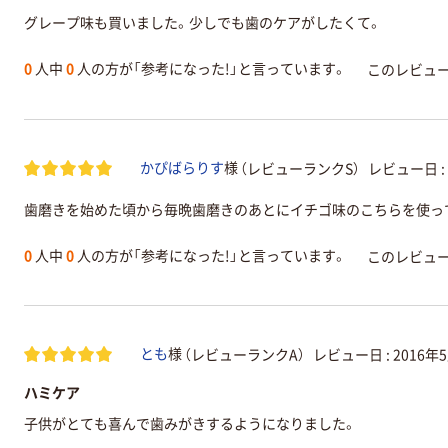
グレープ味も買いました。少しでも歯のケアがしたくて。
0
人中
0
人の方が「参考になった!」と言っています。
このレビュ
（レビューランクS）
レビュー日 :
かぴばらりす
様
歯磨きを始めた頃から毎晩歯磨きのあとにイチゴ味のこちらを使っ
0
人中
0
人の方が「参考になった!」と言っています。
このレビュ
（レビューランクA）
レビュー日 :
2016年
とも
様
ハミケア
子供がとても喜んで歯みがきするようになりました。