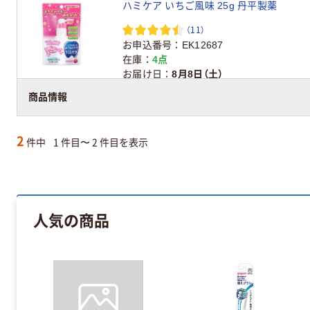
ハミケア いちご風味 25g 丹平製薬
（11）
お申込番号
EK12687
在庫
4点
お届け日
8月8日（土）
アスクル在庫商品
商品情報
2
件中
1 件目〜 2 件目を表示
人気の商品