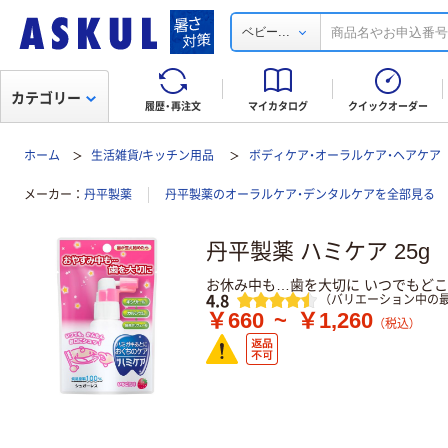
...
ベビー
カテゴリー
履歴・再注文
マイカタログ
クイックオーダー
ホーム
生活雑貨/キッチン用品
ボディケア・オーラルケア・ヘアケア
メーカー
丹平製薬
丹平製薬のオーラルケア・デンタルケアを全部見る
丹平製薬 ハミケア 25g
お休み中も…歯を大切に いつでもど
レビュー
4.8
（バリエーション中の最
￥660
~
￥1,260
（税込）