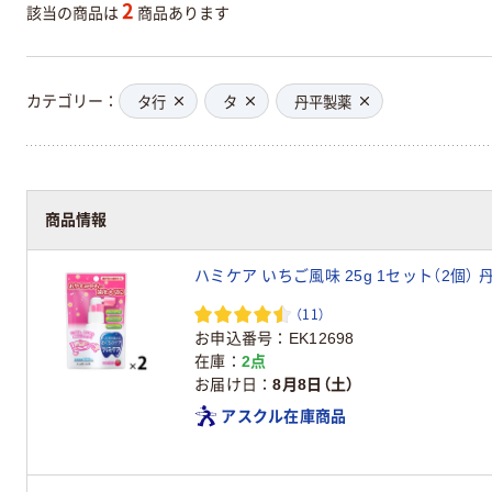
2
該当の商品は
商品あります
カテゴリー
タ行
タ
丹平製薬
商品情報
ハミケア いちご風味 25g 1セット（2個） 
（11）
お申込番号
EK12698
在庫
2点
お届け日
8月8日（土）
アスクル在庫商品