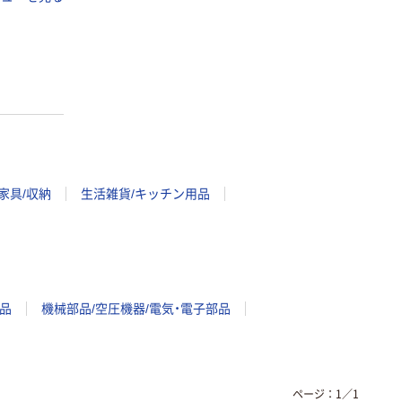
家具/収納
生活雑貨/キッチン用品
品
機械部品/空圧機器/電気・電子部品
ページ：
1
／
1