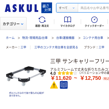
すべて
カテゴリー
履歴・再注文
マイカタログ
クイックオーダー
ホーム
物流・現場用品/台車
台車/運搬機器
コンテナ用台車
メーカー
三甲
三甲のコンテナ用台車を全部見る
ブランド
三甲
三甲 サンキャリーフリーS
アルミフレームで丈夫な折りたたみコ
レビュー
4.0
（バリエーション中の最
￥11,620
~
￥12,750
（税込