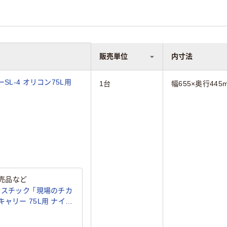
販売単位
内寸法
L-4 オリコン75L用
1台
幅655×奥行445
売品など
ラスチック 「現場のチカ
ャリー 75L用 ナイロ
ジナル