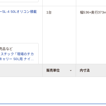
SL-4 50Lオリコン積載
1台
幅536×奥行373
売品など
ラスチック 「現場のチカ
ャリー 50L用 ナイロ
ジナル
販売単位
内寸法