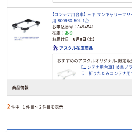
【コンテナ用台車】 三甲 サンキャリーフリー
用 800960-50L 1台
お申込番号
J494541
在庫
あり
お届け日
8月8日（土）
アスクル在庫商品
おすすめのアスクルオリジナル、限定販
【コンテナ用台車】 岐阜プ
ラ」 折りたたみコンテナ用キ
ンキャスター 1台 オリ
￥6,300
（税込）
商品情報
2
件中
1 件目〜 2 件目を表示