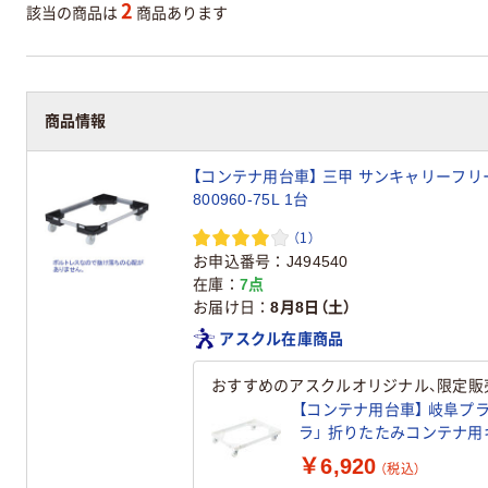
2
該当の商品は
商品あります
商品情報
【コンテナ用台車】 三甲 サンキャリーフリーS
800960-75L 1台
（1）
お申込番号
J494540
在庫
7点
お届け日
8月8日（土）
アスクル在庫商品
おすすめのアスクルオリジナル、限定販
【コンテナ用台車】 岐阜プ
ラ」 折りたたみコンテナ用キ
ンキャスター 1台 オリ
￥6,920
（税込）