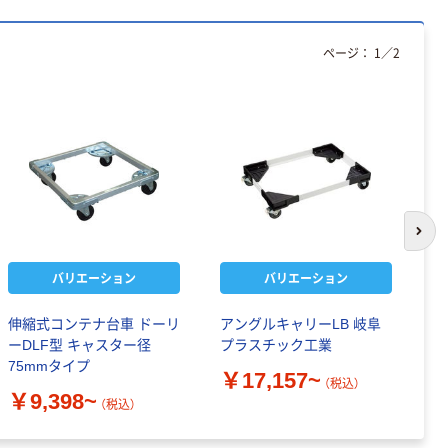
ページ：
1
／
2
次の
バリエーション
バリエーション
伸縮式コンテナ台車 ドーリ
アングルキャリーLB 岐阜
サ
ーDLF型 キャスター径
プラスチック工業
S
75mmタイプ
￥17,157~
￥
（税込）
￥9,398~
（税込）