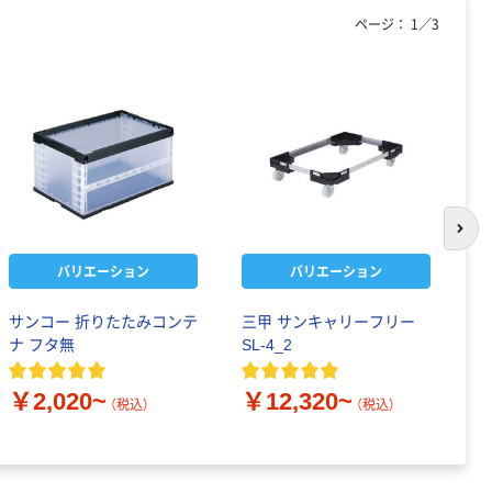
ページ：
1
／
3
次の
バリエーション
バリエーション
サンコー 折りたたみコンテ
三甲 サンキャリーフリー
三
ナ フタ無
SL-4_2
キ
￥2,020~
￥12,320~
￥
（税込）
（税込）