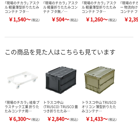
「現場のチカラ」 アスク
「現場のチカラ」 アスク
「現場のチカラ」 アスク
「現場のチカ
ル 軽量薄型折りたたみ
ル 軽量折りたたみコン
ル 軽量薄型折りたたみ
ー 物流向
コンテナ フタ…
テナ フタ無／…
コンテナ フタ…
コンテナ 
￥1,540～
￥504～
￥1,260～
￥2,3
（税込）
（税込）
（税込）
この商品を見た人はこちらも見ています
「現場のチカラ」 岐阜プ
トラスコ中山
トラスコ中山 TRUSCO
ラスチック工業 折りた
（TRUSCO） TRUSCO 蓋
オリコン 薄型折りたた
たみコンテナ用…
つき折りたたみ…
みコンテナ…
￥6,300～
￥2,840～
￥1,433～
（税込）
（税込）
（税込）