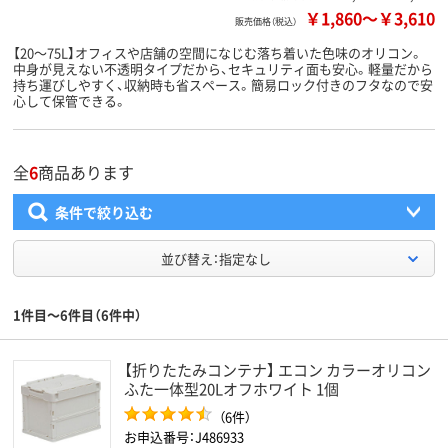
￥1,860
～
￥3,610
販売価格（税込）
【20～75L】オフィスや店舗の空間になじむ落ち着いた色味のオリコン。
中身が見えない不透明タイプだから、セキュリティ面も安心。軽量だから
持ち運びしやすく、収納時も省スペース。簡易ロック付きのフタなので安
心して保管できる。
全
6
商品あります
条件で絞り込む
並び替え：指定なし
1件目～6件目（6件中）
【折りたたみコンテナ】 エコン カラーオリコン
ふた一体型20Lオフホワイト 1個
（6件）
お申込番号：J486933