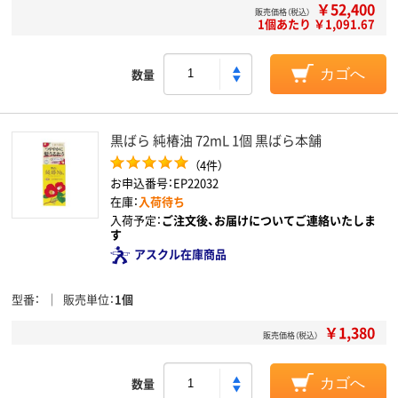
￥52,400
販売価格（税込）
1個あたり ￥1,091.67
数量
カゴへ
黒ばら 純椿油 72mL 1個 黒ばら本舗
（4件）
お申込番号：EP22032
在庫：
入荷待ち
入荷予定：
ご注文後、お届けについてご連絡いたしま
す
アスクル在庫商品
型番
販売単位
1個
￥1,380
販売価格（税込）
数量
カゴへ