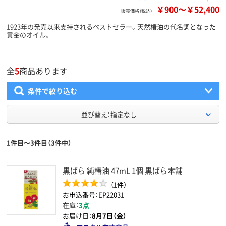
￥900
～
￥52,400
販売価格（税込）
1923年の発売以来支持されるベストセラー。天然椿油の代名詞となった
黄金のオイル。
全
5
商品あります
条件で絞り込む
並び替え：指定なし
1件目～3件目（3件中）
黒ばら 純椿油 47mL 1個 黒ばら本舗
（1件）
お申込番号：EP22031
在庫：
3点
お届け日：
8月7日（金）