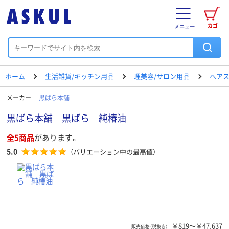
カゴ
メニュー
ホーム
生活雑貨/キッチン用品
理美容/サロン用品
ヘアス
メーカー
黒ばら本舗
黒ばら本舗 黒ばら 純椿油
全5商品
があります。
5.0
（バリエーション中の最高値）
￥819～￥47,637
販売価格（税抜き）