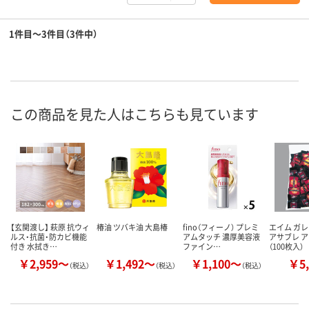
1件目～3件目（3件中）
この商品を見た人はこちらも見ています
【玄関渡し】 萩原 抗ウィ
椿油 ツバキ油 大島椿
fino（フィーノ） プレミ
エイム ガ
ルス・抗菌・防カビ機能
アムタッチ 濃厚美容液
アサブレ ア
付き 水拭き…
ファイン…
（100枚入）
￥2,959～
￥1,492～
￥1,100～
￥5,
（税込）
（税込）
（税込）