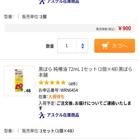
アスクル在庫商品
型番
販売単位
1個
￥900
販売価格（税込）
数量
カゴへ
黒ばら 純椿油 72mL 1セット（1個×48）黒ばら
本舗
（4件）
お申込番号：WRN6454
在庫：
入荷待ち
入荷予定：
ご注文後、お届けについてご連絡いたしま
す
アスクル在庫商品
型番
販売単位
1セット（1個×48）