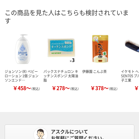
この商品を見た人はこちらも検討されていま
す
ジョンソン（R） ベビー
パックスナチュロン キ
伊藤園 こんぶ茶
イケモト 
ローション 1個 ジョン
ッチンスポンジ 太陽油
SEN705 
ソンエンド…
脂
子工業
￥458～
￥278～
￥378～
￥
（税込）
（税込）
（税込）
アスクルについて
お気軽にご質問ください。