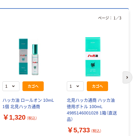
ページ：
1
／
3
次の
カゴへ
カゴへ
ハッカ油 ロールオン 10mL
北見ハッカ通商 ハッカ油
ハ
1個 北見ハッカ通商
徳用ボトル 100mL
ッ
4985146001028 1箱（直送
￥1,320
（税込）
品）
￥
￥5,733
（税込）