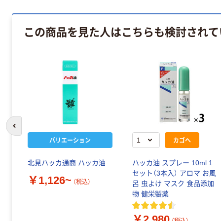
この商品を見た人はこちらも検討されて
前のスライドへ
バリエーション
カゴへ
ー
北見ハッカ通商 ハッカ油
ハッカ油 スプレー 10ml 1
虫コ
セット（3本入） アロマ お風
￥1,126~
（税込）
ト
呂 虫よけ マスク 食品添加
対
物 健栄製薬
￥2,980
（税込）