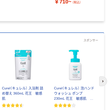
￥710~
（税込）
￥
スポンサー
次の
Curel（キュレル） 入浴剤 詰
Curel（キュレル） 泡ハンド
デ
め替え 360mL 花王 敏感
ウォッシュ ポンプ
F
肌
230mL 花王 敏感肌 ハ
×
ンドソープ
ー
￥