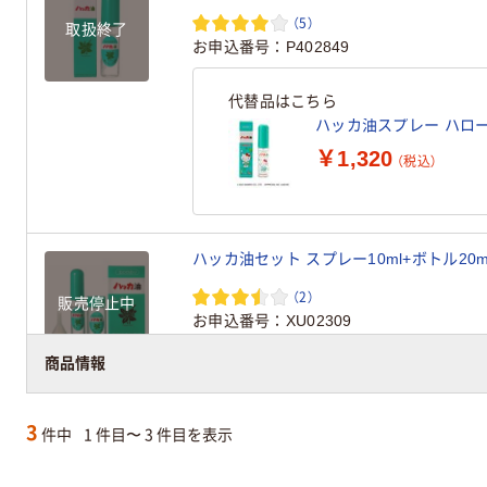
（5）
取扱終了
お申込番号
P402849
代替品はこちら
ハッカ油スプレー ハローキ
￥1,320
（税込）
ハッカ油セット スプレー10ml+ボトル20
（2）
販売停止中
お申込番号
XU02309
商品情報
3
件中
1 件目〜 3 件目を表示