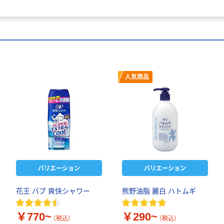
人気商品
バリエーション
バリエーション
花王 バブ 爽快シャワー
熊野油脂 麗白 ハトムギ
￥770~
￥290~
（税込）
（税込）