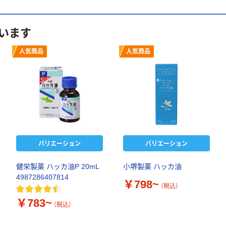
います
人気商品
人気商品
バリエーション
バリエーション
健栄製薬 ハッカ油P 20mL
小堺製薬 ハッカ油
4987286407814
￥798~
（税込）
￥783~
（税込）