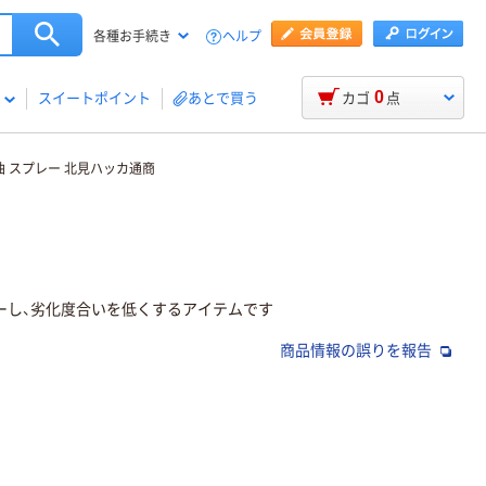
ヘルプ
各種お手続き
0
スイートポイント
あとで買う
カゴ
点
油 スプレー 北見ハッカ通商
ーし、劣化度合いを低くするアイテムです
商品情報の誤りを報告