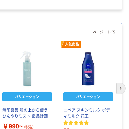
ページ：
1
／
5
人気商品
次の
バリエーション
バリエーション
無印良品 服の上から使う
ニベア スキンミルク ボデ
ユ
ひんやりミスト 良品計画
ィミルク 花王
ァ
ア
￥990~
（税込）