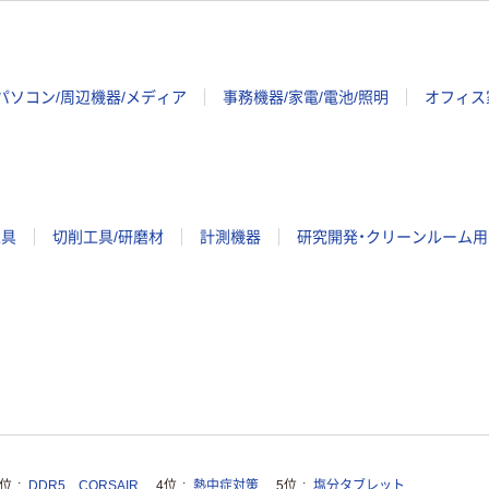
パソコン/周辺機器/メディア
事務機器/家電/電池/照明
オフィス
工具
切削工具/研磨材
計測機器
研究開発・クリーンルーム用
3位
DDR5 CORSAIR
4位
熱中症対策
5位
塩分タブレット