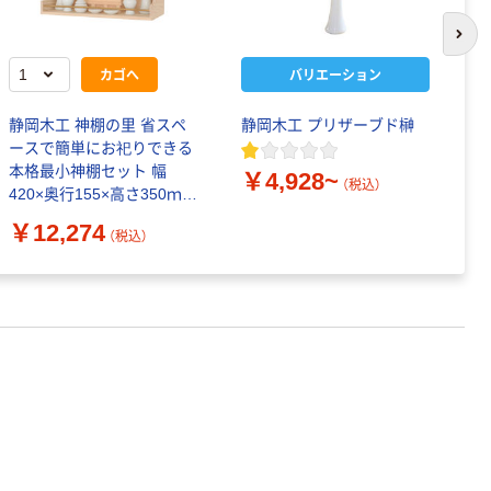
次の
カゴへ
バリエーション
静岡木工 神棚の里 省スペ
静岡木工 プリザーブド榊
静
ースで簡単にお祀りできる
お
本格最小神棚セット 幅
ト
￥4,928~
（税込）
420×奥行155×高さ350ｍｍ
付
4993896906289 1台（直送
￥12,274
￥
（税込）
品）