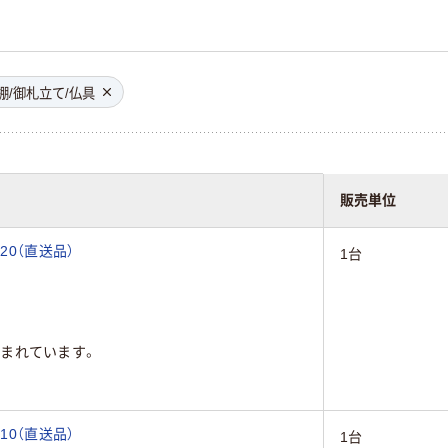
棚/御札立て/仏具
販売単位
20（直送品）
1台
まれています。
10（直送品）
1台