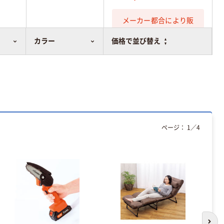
メーカー都合により販
売停止中です
カラー
価格で並び替え
ページ：
1
／
4