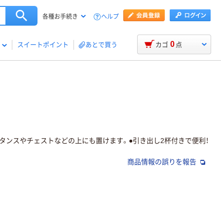
ヘルプ
各種お手続き
0
スイートポイント
あとで買う
カゴ
点
タンスやチェストなどの上にも置けます。●引き出し2杯付きで便利！
商品情報の誤りを報告