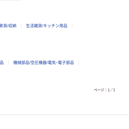
家具/収納
生活雑貨/キッチン用品
品
機械部品/空圧機器/電気・電子部品
ページ：
1
／
1