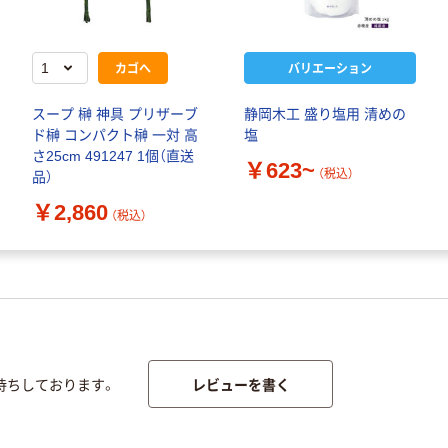
カゴへ
バリエーション
スープ 榊 神具 プリザーブ
静岡木工 盛り塩用 清めの
ド榊 コンパクト榊 一対 高
塩
さ25cm 491247 1個（直送
￥623~
（税込）
品）
￥2,860
（税込）
レビューを書く
待ちしております。