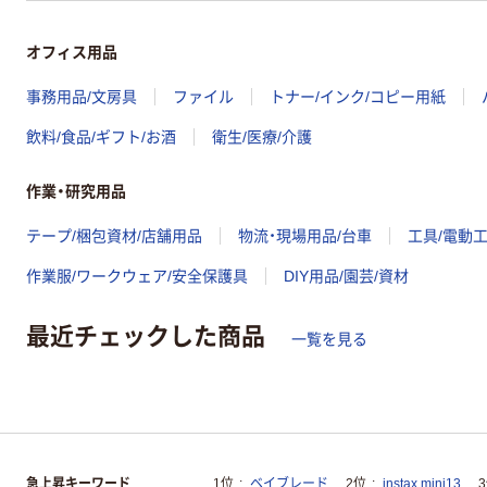
オフィス用品
事務用品/文房具
ファイル
トナー/インク/コピー用紙
飲料/食品/ギフト/お酒
衛生/医療/介護
作業・研究用品
テープ/梱包資材/店舗用品
物流・現場用品/台車
工具/電動
作業服/ワークウェア/安全保護具
DIY用品/園芸/資材
最近チェックした商品
一覧を見る
急上昇キーワード
1位
ベイブレード
2位
instax mini13