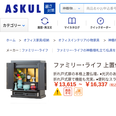
...
神棚/御
カテゴリー
履歴・再注文
マイカタログ
クイックオーダー
ホーム
オフィス家具/収納
オフィスインテリア/小物家具
神棚
メーカー
ファミリー・ライフ
ファミリー・ライフの神棚/御札立て/仏具
ファミリー・ライフ 上置
折れ戸式扉の本格上置仏壇。●光沢のあ
折れ戸式扉で機能も充実。●便利なス
￥13,615
~
￥16,337
（税込