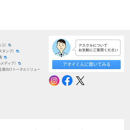
ハコ）
スタンプ）
場
bメディア）
アオイくんに聞いてみる
企業向けトータルソリュー