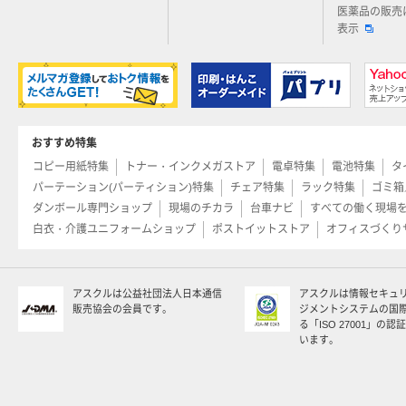
医薬品の販売
表示
おすすめ特集
コピー用紙特集
トナー・インクメガストア
電卓特集
電池特集
タ
パーテーション(パーティション)特集
チェア特集
ラック特集
ゴミ箱
ダンボール専門ショップ
現場のチカラ
台車ナビ
すべての働く現場
白衣・介護ユニフォームショップ
ポストイットストア
オフィスづくり
アスクルは公益社団法人日本通信
アスクルは情報セキュ
販売協会の会員です。
ジメントシステムの国
る「ISO 27001」の
います。