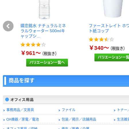
嬬恋銘水 ナチュラルミネ
ファーストレイト ホ
ラルウォーター 500mlキ
ト紙コップ
ャップシ…
￥340～
（税抜き）
￥961～
（税抜き）
商品を探す
事務用品／文房具
ファイル
トナー
OA機器／家電／電池
包装／掲示／店舗用品
生活雑