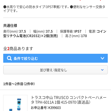
●水周りで安心の防水タイプ（IP57準拠）です。●便利なセンサー交換タ
イプです。
共通仕様
奥行(mm)
37.5
幅(mm)
37.5
保護等級
IP57
電源
コイン
型リチウム電池(CR2032)×2個(別売)
高さ(mm)
170
全
2
商品あります
条件で絞り込む
並び替え：指定なし
1件目～2件目（2件中）
トラスコ中山 TRUSCO コンパクトペーハメー
タ TPH-6011A 1個 415-0970（直送品）
お申込番号：K399603