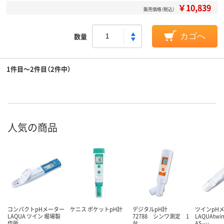
￥10,839
販売価格（税込）
数量
カゴへ
1件目～2件目（2件中）
人気の商品
コンパクトpHメーター
ケニス ポケットpH計
デジタルpH計
ツインpHメ
LAQUA ツイン 堀場製
72788 シンワ測定 1
LAQUAtw
作所
台
AS-…