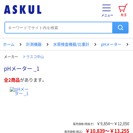
カゴ
メニュー
ホーム
計測機器
水質検査機器/比重計
pHメーター
メーカー
トラスコ中山
pHメーター _1
全2商品
があります。
￥9,854～￥12,050
販売価格（税抜き）
￥10,839
～
￥13,255
販売価格（税込）