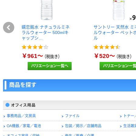
嬬恋銘水 ナチュラルミネ
サントリー 天然水 ミ
ラルウォーター 500mlキ
ルウォーター ペット
ャップシ…
ル
￥961～
￥520～
（税抜き）
（税抜き）
商品を探す
事務用品／文房具
ファイル
トナー
OA機器／家電／電池
包装／掲示／店舗用品
生活雑