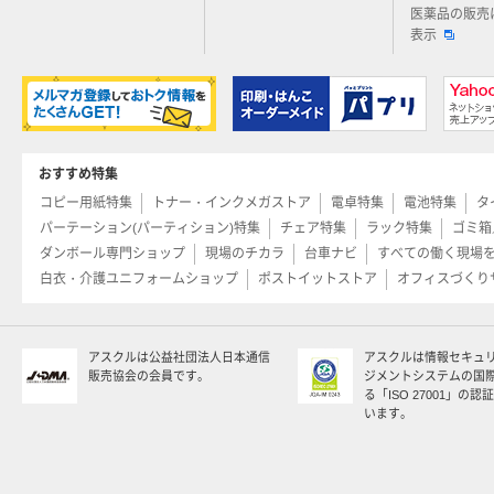
医薬品の販売
表示
おすすめ特集
コピー用紙特集
トナー・インクメガストア
電卓特集
電池特集
タ
パーテーション(パーティション)特集
チェア特集
ラック特集
ゴミ箱
ダンボール専門ショップ
現場のチカラ
台車ナビ
すべての働く現場
白衣・介護ユニフォームショップ
ポストイットストア
オフィスづくり
アスクルは公益社団法人日本通信
アスクルは情報セキュ
販売協会の会員です。
ジメントシステムの国
る「ISO 27001」の
います。