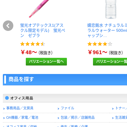
蛍光オプテックス1(アス
嬬恋銘水 ナチュラル
クル限定モデル) 蛍光ペ
ラルウォーター 500m
ン ゼブラ
ャップシ…
￥48～
￥961～
（税抜き）
（税抜き）
商品を探す
事務用品／文房具
ファイル
トナー
OA機器／家電／電池
包装／掲示／店舗用品
生活雑