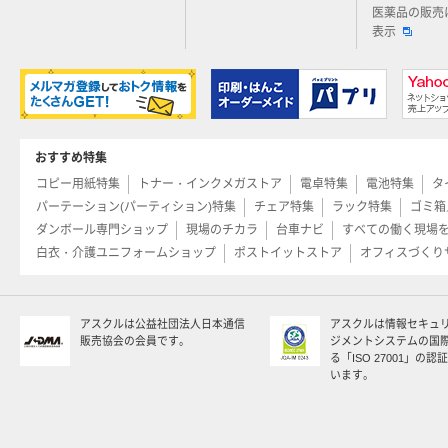
医薬品の販売
表示
おすすめ特集
コピー用紙特集
トナー・インクメガストア
電卓特集
電池特集
タ
パーテーション(パーティション)特集
チェア特集
ラック特集
ゴミ箱
ダンボール専門ショップ
現場のチカラ
台車ナビ
すべての働く現場
白衣・介護ユニフォームショップ
ポストイットストア
オフィスづくり
アスクルは公益社団法人日本通信
アスクルは情報セキュ
販売協会の会員です。
ジメントシステムの国
る「ISO 27001」の
います。