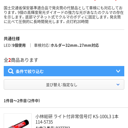
国土交通省保安基準適合品で発炎筒の代替品として車検にも対応してお
ります。9個の高輝度発光ダイオードの強力な光があなたのクルマの存在
を示します。底部マグネット式でクルマのボディに固定します。発炎筒
に比べて圧倒的に長時間発光します。点灯約20時間
共通仕様
LED
9個使用
車検対応
ホルダー32mm、27mm対応
全
2
商品あります
条件で絞り込む
並び替え：指定なし
1件目～2件目（2件中）
小林総研 ライト付非常信号灯 KS-100L3 1本
114-5735
お申込番号：P377702