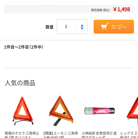
￥1,498
販売価格（税込）
数量
カゴへ
1件目～2件目（2件中）
人気の商品
現場のチカラ 三角停止
【標識】エーモン 三角停
小林総研 非常信号灯 底
レックス 
板 1個 オリジナル
止板 6640 1個
部マグネット式
板 WT-10E