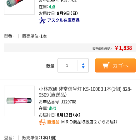
在庫：
4点
お届け日：
8月9日（日）
アスクル在庫商品
型番
販売単位
1本
￥1,838
販売価格（税込）
数量
カゴへ
小林総研 非常信号灯 KS-100E3 1本(1個) 828-
9509（直送品）
お申込番号：J129708
在庫：
あり
お届け日：
8月12日（水）
直送品
ＭＲＯ商品取扱店２からお届け
型番
販売単位
1本(1個)