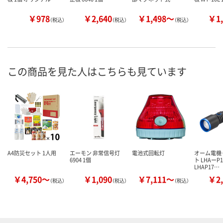
￥978
￥2,640
￥1,498～
￥1,
（税込）
（税込）
（税込）
この商品を見た人はこちらも見ています
A4防災セット 1人用
エーモン 非常信号灯
電池式回転灯
オーム電機 
6904 1個
ト LHAーP1
LHAP17…
￥4,750～
￥1,090
￥7,111～
￥2,
（税込）
（税込）
（税込）